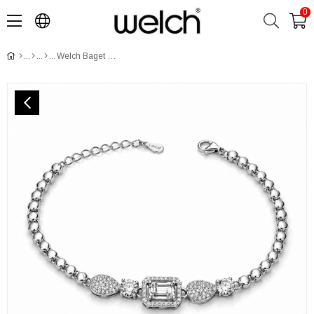
0
Welch Baget Taşlı Gümüş Bileklik – 925 Ayar Kararmaz Gümüş Kadın Bileklik