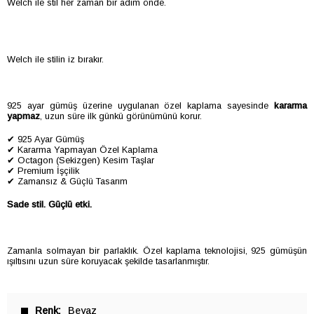
Welch ile stil her zaman bir adım önde.
Welch ile stilin iz bırakır.
925 ayar gümüş üzerine uygulanan özel kaplama sayesinde
kararma
yapmaz
, uzun süre ilk günkü görünümünü korur.
✔ 925 Ayar Gümüş
✔ Kararma Yapmayan Özel Kaplama
✔ Octagon (Sekizgen) Kesim Taşlar
✔ Premium İşçilik
✔ Zamansız & Güçlü Tasarım
Sade stil. Güçlü etki.
Zamanla solmayan bir parlaklık. Özel kaplama teknolojisi, 925 gümüşün
ışıltısını uzun süre koruyacak şekilde tasarlanmıştır.
Renk
Beyaz