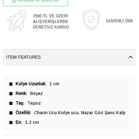
Whatsapp ile Sipariş Ver
1500 TL VE ÜZERİ
GÜVENLİ ÖDEM
ALIŞVERİŞLERDE
ÜCRETSİZ KARGO
ITEM FEATURES
Kolye Uzunluk
1 cm
Renk
Beyaz
Taş
Taşsız
Özellik
Charm Ucu Kolye ucu
Nazar Göz Şans Kalp
En
1.2 cm