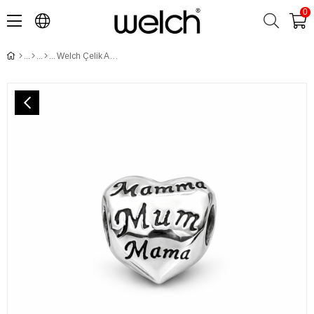
0
Welch Çelik Anne Charm Ucu