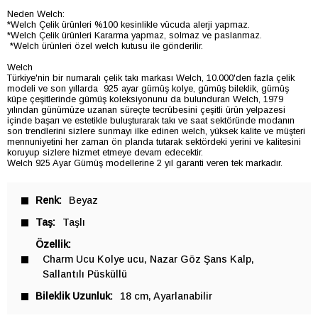
Neden Welch:
*Welch Çelik ürünleri %100 kesinlikle vücuda alerji yapmaz.
*Welch Çelik ürünleri Kararma yapmaz, solmaz ve paslanmaz.
*Welch ürünleri özel welch kutusu ile gönderilir.
Welch
Türkiye'nin bir numaralı çelik takı markası Welch, 10.000'den fazla çelik
modeli ve son yıllarda 925 ayar gümüş kolye, gümüş bileklik, gümüş
küpe çeşitlerinde gümüş koleksiyonunu da bulunduran Welch, 1979
yılından günümüze uzanan süreçte tecrübesini çeşitli ürün yelpazesi
içinde başarı ve estetikle buluşturarak takı ve saat sektöründe modanın
son trendlerini sizlere sunmayı ilke edinen welch, yüksek kalite ve müşteri
mennuniyetini her zaman ön planda tutarak sektördeki yerini ve kalitesini
koruyup sizlere hizmet etmeye devam edecektir.
Welch 925 Ayar Gümüş modellerine 2 yıl garanti veren tek markadır.
Renk
Beyaz
Taş
Taşlı
Özellik
Charm Ucu Kolye ucu
Nazar Göz Şans Kalp
Sallantılı Püsküllü
Bileklik Uzunluk
18 cm
Ayarlanabilir