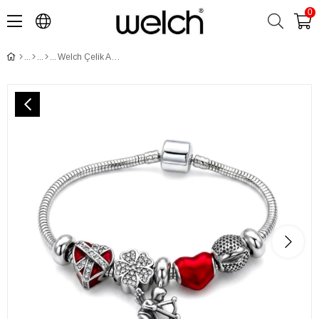
0
​Welch Çelik Aşk Eros Kalp Charm Bileklik