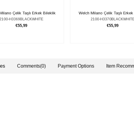
 Milano Çelik Taşlı Erkek Bileklik
​​Welch Milano Çelik Taşlı Erkek 
2100-H3369BLACKWHITE
2100-H3370BLACKWHIT
€55,99
€55,99
ADD TO CART
ADD TO CART
res
Comments
(0)
Payment Options
Item Recomm