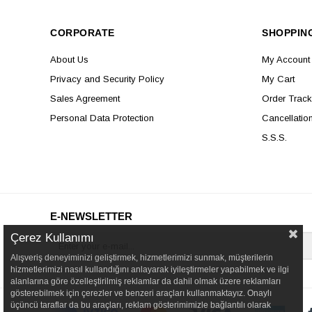
CORPORATE
SHOPPIN
About Us
My Account
Privacy and Security Policy
My Cart
Sales Agreement
Order Track
Personal Data Protection
Cancellatio
S.S.S.
E-NEWSLETTER
Çerez Kullanımı
Alışveriş deneyiminizi geliştirmek, hizmetlerimizi sunmak, müşterilerin
hizmetlerimizi nasıl kullandığını anlayarak iyileştirmeler yapabilmek ve ilgi
alanlarına göre özelleştirilmiş reklamlar da dahil olmak üzere reklamları
gösterebilmek için çerezler ve benzeri araçları kullanmaktayız. Onaylı
üçüncü taraflar da bu araçları, reklam gösterimimizle bağlantılı olarak