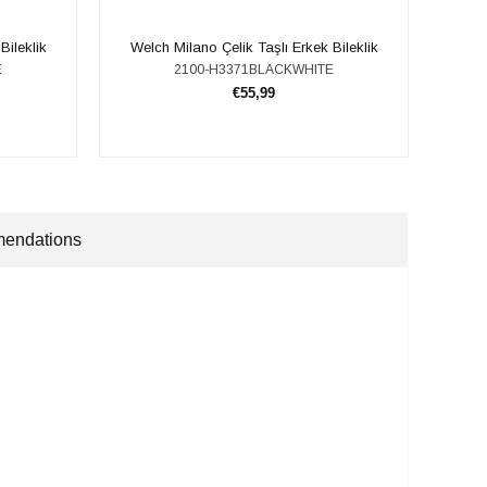
Bileklik
​​Welch Milano Çelik Taşlı Erkek Bileklik
​
E
2100-H3371BLACKWHITE
€55,99
ADD TO CART
endations