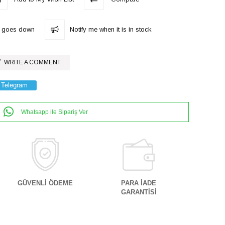
ce goes down
Notify me when it is in stock
WRITE A COMMENT
Telegram
Whatsapp ile Sipariş Ver
GÜVENLİ ÖDEME
PARA İADE
GARANTİSİ