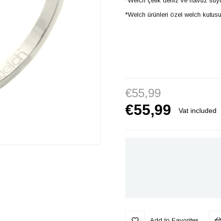
*Welch çelik deniz ve havuz suy
*Welch ürünleri özel welch kutusu
€55,99
€55,99
Vat included
Add to Favorites