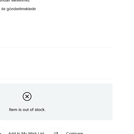
undan etkilenmez
 ile gönderilmektedir
Item is out of stock.
Add to My Wish List
Compare