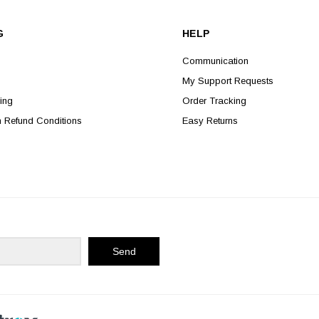
G
HELP
Communication
My Support Requests
ing
Order Tracking
n Refund Conditions
Easy Returns
Send