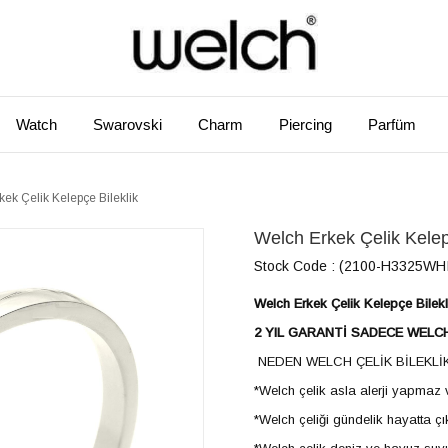
Watch
Swarovski
Charm
Piercing
Parfüm
rkek Çelik Kelepçe Bileklik
​​Welch Erkek Çelik Kelep
Stock Code
(2100-H3325WH
​​Welch Erkek Çelik Kelepçe Bilekl
2 YIL GARANTİ SADECE WELC
NEDEN WELCH ÇELİK BİLEKLİ
*Welch çelik asla alerji yapma
*Welch çeliği gündelik hayatta ç