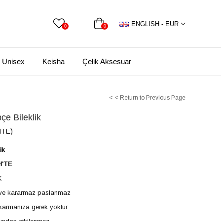
ENGLISH - EUR
0
0
Unisex
Keisha
Çelik Aksesuar
< < Return to Previous Page
çe Bileklik
ITE)
ik
H'TE
K
z ve kararmaz paslanmaz
ıkarmanıza gerek yoktur