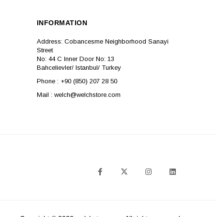
INFORMATION
Address: Cobancesme Neighborhood Sanayi
Street
No: 44 C Inner Door No: 13
Bahcelievler/ Istanbul/ Turkey
Phone : +90 (850) 207 28 50
Mail :
welch@welchstore.com
SOCIAL MEDIA