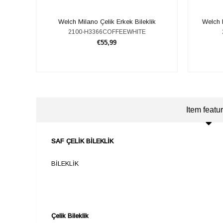
​​Welch Milano Çelik Erkek Bileklik
​​Welch
2100-H3366COFFEEWHITE
€55,99
ADD TO CART
Item featu
SAF ÇELİK BİLEKLİK
BİLEKLİK
Çelik Bileklik