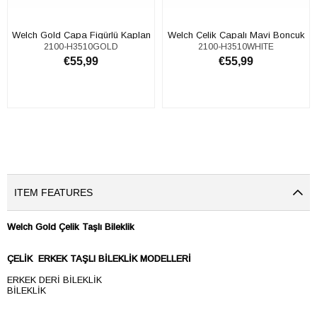
Welch Gold Çapa Figürlü Kaplan
​​Welch Çelik Çapalı Mavi Boncuk
2100-H3510GOLD
2100-H3510WHITE
Gözü Taşlı Erkek Bileklik
Bileklik
€55,99
€55,99
ADD TO CART
ADD TO CART
ITEM FEATURES
Welch Gold Çelik Taşlı Bileklik
ÇELİK ERKEK TAŞLI BİLEKLİK MODELLERİ
ERKEK DERİ BİLEKLİK
BİLEKLİK