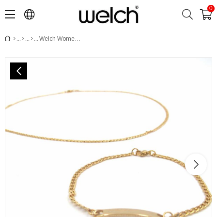
0
Welch Women's Steel Necklace Bracelet Set