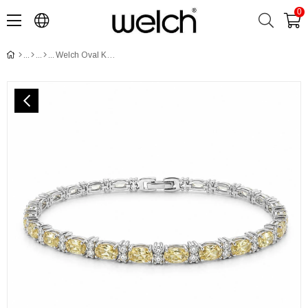
0
Welch Oval Kesim Sarı Taşlı Tenis Bileklik – 925 Gümüş