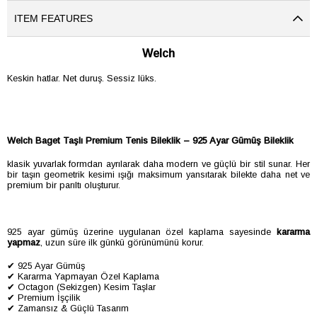
ITEM FEATURES
Welch
Keskin hatlar. Net duruş. Sessiz lüks.
Welch Baget Taşlı Premium Tenis Bileklik – 925 Ayar Gümüş Bileklik
klasik yuvarlak formdan ayrılarak daha modern ve güçlü bir stil sunar. Her
bir taşın geometrik kesimi ışığı maksimum yansıtarak bilekte daha net ve
premium bir parıltı oluşturur.
925 ayar gümüş üzerine uygulanan özel kaplama sayesinde
kararma
yapmaz
, uzun süre ilk günkü görünümünü korur.
✔ 925 Ayar Gümüş
✔ Kararma Yapmayan Özel Kaplama
✔ Octagon (Sekizgen) Kesim Taşlar
✔ Premium İşçilik
✔ Zamansız & Güçlü Tasarım