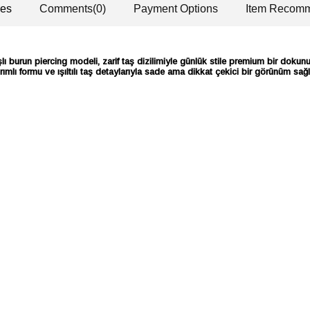
res
Comments
(0)
Payment Options
Item Recomm
lı burun piercing modeli, zarif taş dizilimiyle günlük stile premium bir dokun
ımlı formu ve ışıltılı taş detaylarıyla sade ama dikkat çekici bir görünüm sa