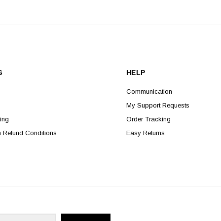
G
HELP
Communication
My Support Requests
ing
Order Tracking
n Refund Conditions
Easy Returns