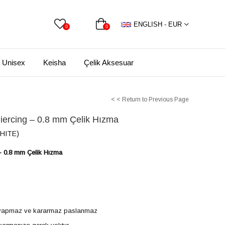
ENGLISH - EUR
0
0
Unisex
Keisha
Çelik Aksesuar
< < Return to Previous Page
iercing – 0.8 mm Çelik Hızma
HITE)
– 0.8 mm Çelik Hızma
ji yapmaz ve kararmaz paslanmaz