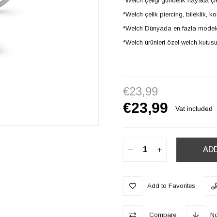
*Welch çeliği gündelik hayatta ç
*Welch çelik piercing, bileklik,
*Welch Dünyada en fazla model
*Welch ürünleri özel welch kutusu
€23,99
€23,99
Vat included
Add to Favorites
Compare
No