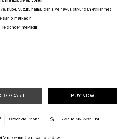
ıkarmanıza gerek yoktur
 kolye, küpe, yüzük, halhal deniz ve havuz suyundan etkilenmez
e sahip markadır
 ile gönderilmektedir
Order via Phone
Add to My Wish List
tify me when the price goes down