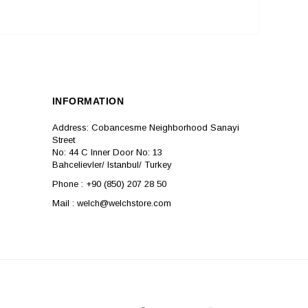
INFORMATION
Address: Cobancesme Neighborhood Sanayi
Street
No: 44 C Inner Door No: 13
Bahcelievler/ Istanbul/ Turkey
Phone : +90 (850) 207 28 50
Mail :
welch@welchstore.com
SOCIAL MEDIA