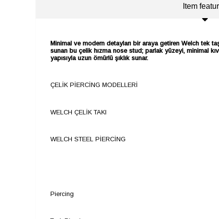
Item featu
Minimal ve modern detayları bir araya getiren Welch tek taş
sunan bu çelik hızma nose stud; parlak yüzeyi, minimal kıvr
yapısıyla uzun ömürlü şıklık sunar.
ÇELİK PİERCİNG MODELLERİ
WELCH ÇELİK TAKI
WELCH STEEL PİERCİNG
Piercing