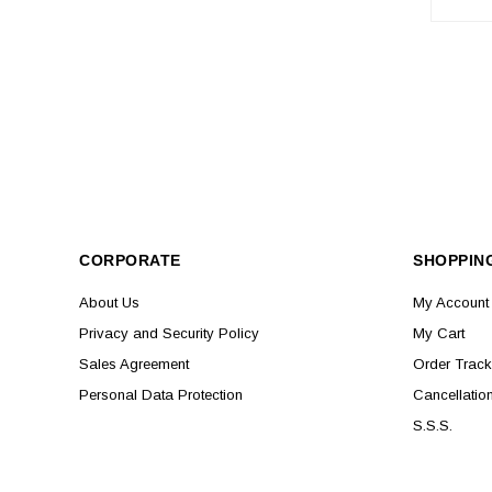
CORPORATE
SHOPPIN
About Us
My Account
Privacy and Security Policy
My Cart
Sales Agreement
Order Track
Personal Data Protection
Cancellatio
S.S.S.