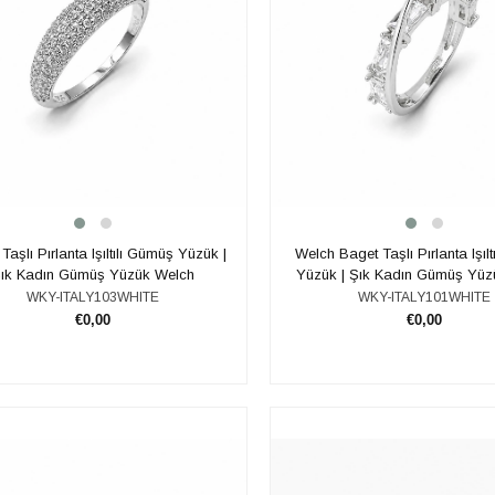
Taşlı Pırlanta Işıltılı Gümüş Yüzük |
Welch Baget Taşlı Pırlanta Işıl
ık Kadın Gümüş Yüzük Welch
Yüzük | Şık Kadın Gümüş Yüz
WKY-ITALY103WHITE
WKY-ITALY101WHITE
€0,00
€0,00
ADD TO CART
ADD TO CART