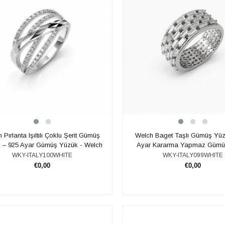
 Pırlanta Işıltılı Çoklu Şerit Gümüş
Welch Baget Taşlı Gümüş Yüz
 – 925 Ayar Gümüş Yüzük - Welch
Ayar Kararma Yapmaz Gümü
WKY-ITALY100WHITE
WKY-ITALY099WHITE
€0,00
€0,00
ADD TO CART
ADD TO CART