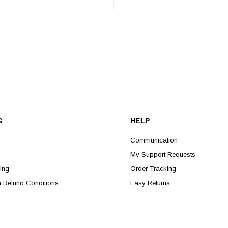
ADD TO CART
G
HELP
Communication
My Support Requests
ing
Order Tracking
n Refund Conditions
Easy Returns