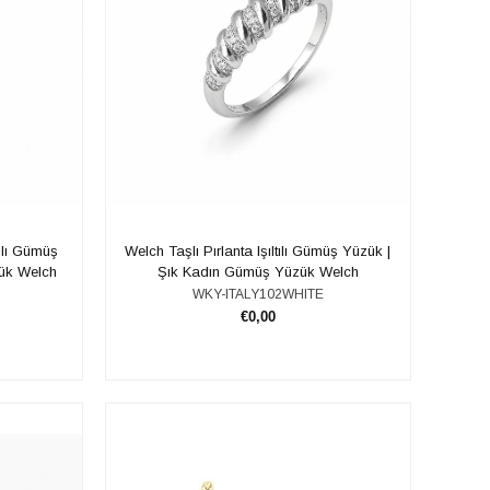
tılı Gümüş
Welch Taşlı Pırlanta Işıltılı Gümüş Yüzük |
ük Welch
Şık Kadın Gümüş Yüzük Welch
WKY-ITALY102WHITE
€0,00
ADD TO CART