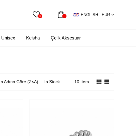
ENGLISH - EUR
0
0
Unisex
Keisha
Çelik Aksesuar
n Adına Göre (Z<A)
In Stock
10 Item