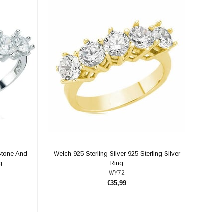
 Stone And
Welch 925 Sterling Silver 925 Sterling Silver
g
Ring
WY72
€35,99
ADD TO CART