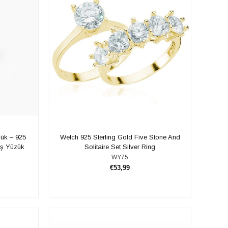
ük – 925
Welch 925 Sterling Gold Five Stone And
ş Yüzük
Solitaire Set Silver Ring
WY75
€53,99
ADD TO CART