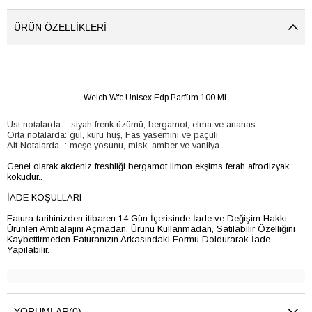
ÜRÜN ÖZELLIKLERI
Welch Wfc Unisex Edp Parfüm 100 Ml.
Üst notalarda : siyah frenk üzümü, bergamot, elma ve ananas.
Orta notalarda: gül, kuru huş, Fas yasemini ve paçuli
Alt Notalarda : meşe yosunu, misk, amber ve vanilya
Genel olarak akdeniz freshliği bergamot limon ekşims ferah afrodizyak
kokudur..
İADE KOŞULLARI
Fatura tarihinizden itibaren 14 Gün İçerisinde İade ve Değişim Hakkı
Ürünleri Ambalajını Açmadan, Ürünü Kullanmadan, Satılabilir Özelliğini
Kaybettirmeden Faturanızın Arkasındaki Formu Doldurarak İade
Yapılabilir.
YORUMLAR
(0)