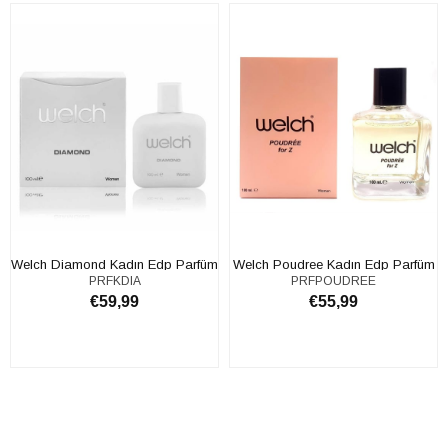
Welch Diamond Kadın Edp Parfüm
Welch Poudree Kadın Edp Parfüm
PRFKDIA
PRFPOUDREE
100 Ml.
100 Ml.
€59,99
€55,99
SEPETE EKLE
SEPETE EKLE