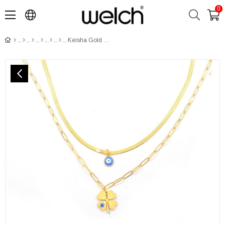
0
Keisha Gold Çelik Kolye