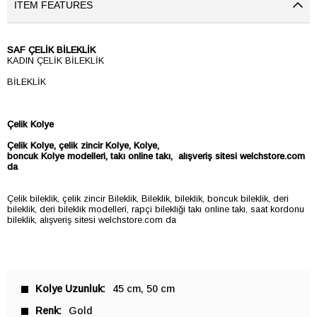
ITEM FEATURES
SAF ÇELİK BİLEKLİK
KADIN ÇELİK BİLEKLİK
BİLEKLİK
Çelik Kolye
Çelik
Kolye
, çelik zincir
Kolye
,
Kolye
,
boncuk
Kolye
modelleri, takı online takı, alışveriş sitesi welchstore.com
da
Çelik bileklik, çelik zincir Bileklik, Bileklik, bileklik, boncuk bileklik, deri
bileklik, deri bileklik modelleri, rapçi bilekliği takı online takı, saat kordonu
bileklik, alışveriş sitesi welchstore.com da
Kolye Uzunluk
45 cm
50 cm
Renk
Gold