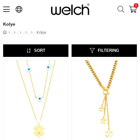
0
Kolye
Kolye
SORT
FILTERING