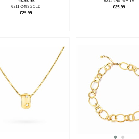
Kaplama
6211-2487WHITE
6211-2493GOLD
€25,99
€25,99
SEPETE EKLE
SEPETE EKLE