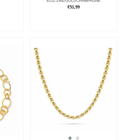
6211-2442GOLDCHAMPAGNE
€51,99
SEPETE EKLE