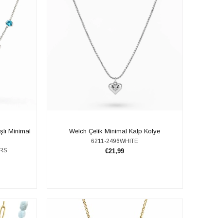
şlı Minimal
​​Welch Çelik Minimal Kalp Kolye
6211-2496WHITE
URS
€21,99
SEPETE EKLE