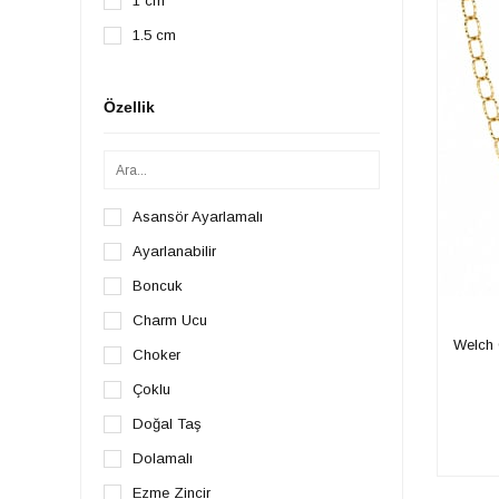
1 cm
1.5 cm
1.7 cm
2 cm
Özellik
2.5 cm
Asansör Ayarlamalı
Ayarlanabilir
Boncuk
Charm Ucu
Welch 
Choker
Çoklu
Doğal Taş
Dolamalı
Ezme Zincir