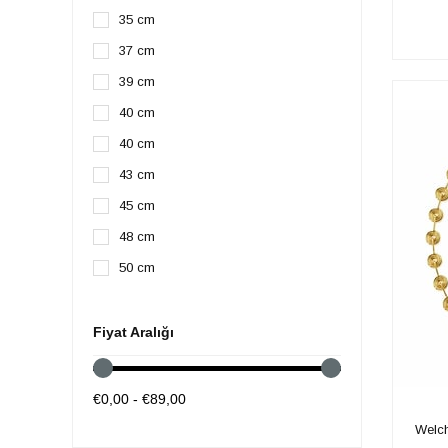
35 cm
37 cm
39 cm
40 cm
40 cm
43 cm
45 cm
48 cm
50 cm
53 cm
60 cm
Fiyat Aralığı
65 cm
70 cm
€0,00 - €89,00
75 cm
Welch