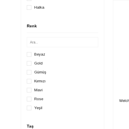
Halka
İnci
Klasik Halka
Renk
Mineli-Sedefli
Minimal
Nazar Göz Şans Kalp Yıldız
Beyaz
Gold
Gümüş
Kırmızı
Mavi
Rose
Welch
Yeşil
Taş