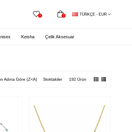
TÜRKÇE - EUR
0
0
nisex
Keisha
Çelik Aksesuar
n Adına Göre (Z<A)
Stoktakiler
192 Ürün