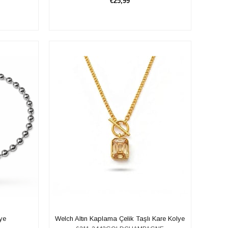
€25,99
SEPETE EKLE
lye
Welch Altın Kaplama Çelik Taşlı Kare Kolye