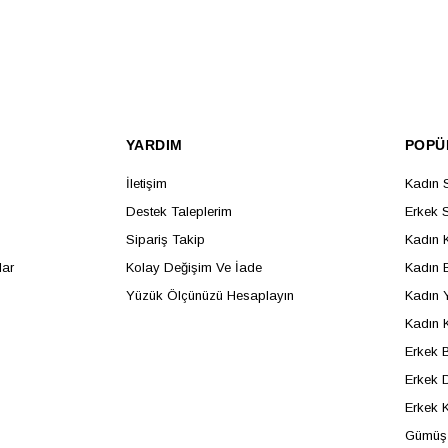
YARDIM
POPÜ
İletişim
Kadın 
Destek Taleplerim
Erkek 
Sipariş Takip
Kadın 
lar
Kolay Değişim Ve İade
Kadın B
Yüzük Ölçünüzü Hesaplayın
Kadın 
Kadın 
Erkek B
Erkek D
Erkek 
Gümüş 