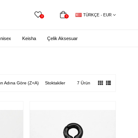
TÜRKÇE - EUR
0
0
nisex
Keisha
Çelik Aksesuar
n Adına Göre (Z<A)
Stoktakiler
7 Ürün