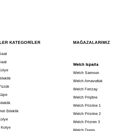
LER KATEGORİLER
MAĞAZALARIMIZ
Saat
Saat
Welch Isparta
Kolye
Welch Samsun
ileklik
Welch Arnavutluk
Yüzük
Welch Ferizay
Küpe
Welch Priştine
ileklik
Welch Prizrine 1
eri Bileklik
Welch Prizrine 2
Kolye
Welch Prizren 3
Kolye
Welch Dures