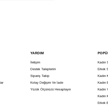
SEPETE EKLE
YARDIM
POPÜ
İletişim
Kadın 
Destek Taleplerim
Erkek 
Sipariş Takip
Kadın 
lar
Kolay Değişim Ve İade
Kadın B
Yüzük Ölçünüzü Hesaplayın
Kadın 
Kadın 
Erkek B