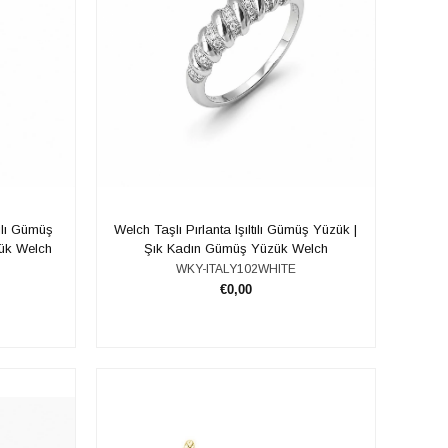
tılı Gümüş
Welch Taşlı Pırlanta Işıltılı Gümüş Yüzük |
ük Welch
Şık Kadın Gümüş Yüzük Welch
WKY-ITALY102WHITE
€0,00
SEPETE EKLE