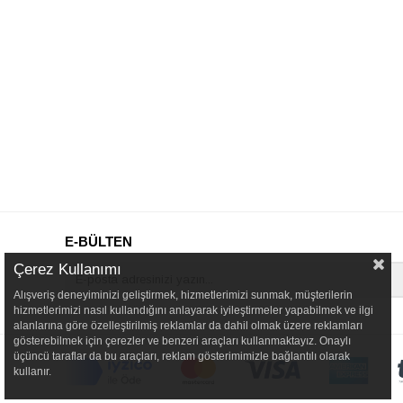
E-BÜLTEN
Çerez Kullanımı
Alışveriş deneyiminizi geliştirmek, hizmetlerimizi sunmak, müşterilerin
hizmetlerimizi nasıl kullandığını anlayarak iyileştirmeler yapabilmek ve ilgi
alanlarına göre özelleştirilmiş reklamlar da dahil olmak üzere reklamları
gösterebilmek için çerezler ve benzeri araçları kullanmaktayız. Onaylı
üçüncü taraflar da bu araçları, reklam gösterimimizle bağlantılı olarak
kullanır.