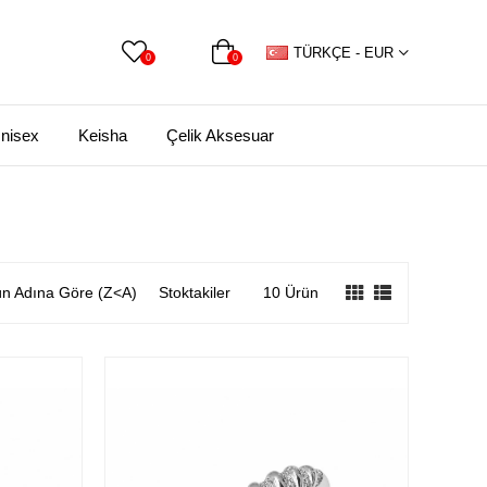
TÜRKÇE - EUR
0
0
nisex
Keisha
Çelik Aksesuar
n Adına Göre (Z<A)
Stoktakiler
10 Ürün