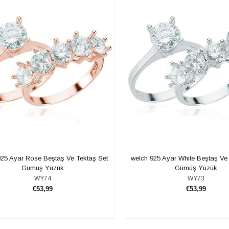
925 Ayar Rose Beştaş Ve Tektaş Set
welch 925 Ayar White Beştaş Ve
Gümüş Yüzük
Gümüş Yüzük
WY74
WY73
€53,99
€53,99
SEPETE EKLE
SEPETE EKLE