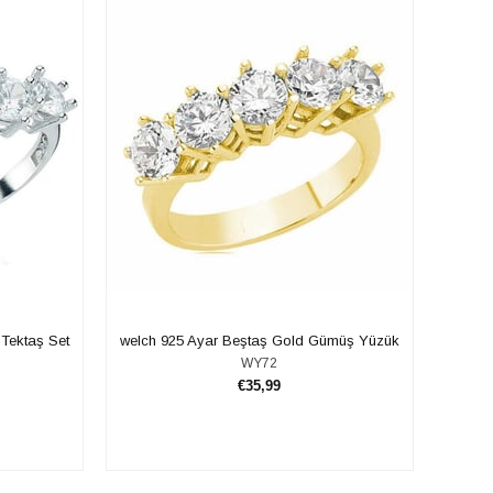
 Tektaş Set
welch 925 Ayar Beştaş Gold Gümüş Yüzük
WY72
€35,99
SEPETE EKLE