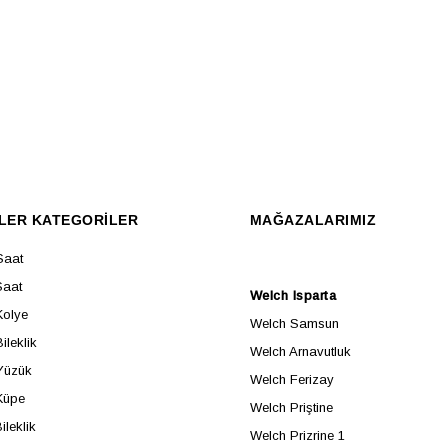
LER KATEGORİLER
MAĞAZALARIMIZ
Saat
Saat
Welch Isparta
Kolye
Welch Samsun
ileklik
Welch Arnavutluk
Yüzük
Welch Ferizay
Küpe
Welch Priştine
ileklik
Welch Prizrine 1