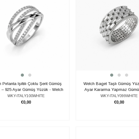
 Pırlanta Işıltılı Çoklu Şerit Gümüş
Welch Baget Taşlı Gümüş Yüz
 – 925 Ayar Gümüş Yüzük - Welch
Ayar Kararma Yapmaz Gümü
WKY-ITALY100WHITE
WKY-ITALY099WHITE
€0,00
€0,00
SEPETE EKLE
SEPETE EKLE