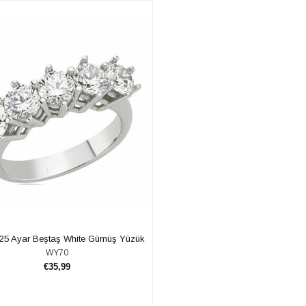
925 Ayar Beştaş White Gümüş Yüzük
WY70
€35,99