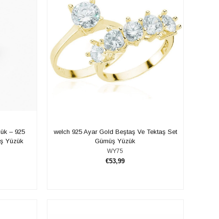
ük – 925
welch 925 Ayar Gold Beştaş Ve Tektaş Set
ş Yüzük
Gümüş Yüzük
WY75
€53,99
SEPETE EKLE