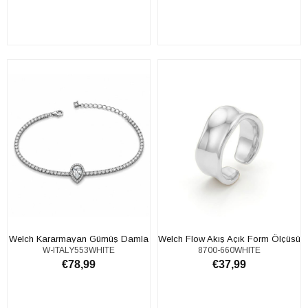
SEPETE EKLE
SEPETE EKLE
Welch Kararmayan Gümüş Damla
Welch Flow Akış Açık Form Ölçüsü
W-ITALY553WHITE
8700-660WHITE
Taşlı Su yolu Bileklik
Ayarlanabilir White Çelik Yüzük
€78,99
€37,99