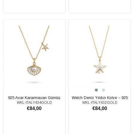
SEPETE EKLE
SEPETE EKLE
925 Ayar Kararmayan Gümüş
Welch Deniz Yıldızı Kolye – 925
WKL-ITALY434GOLD
WKL-ITALY432GOLD
Deniz Kabuğu İnci Kolye
Gümüş Gold Kaplama
€84,00
€84,00