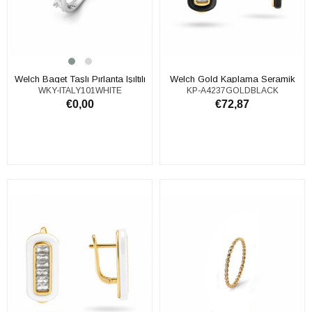
Welch Baget Taşlı Pırlanta Işıltılı
​​​​​​​​​​​​​​Welch Gold Kaplama Seramik
WKY-ITALY101WHITE
KP-A4237GOLDBLACK
Gümüş Yüzük | Şık Kadın Gümüş
Çelik Küpe
€0,00
€72,87
Yüzük Welch
SEPETE EKLE
SEPETE EKLE