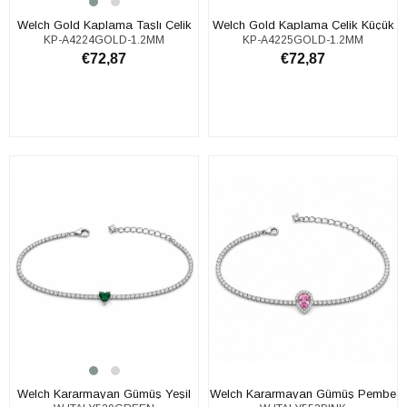
​​​​​​​​​​​​​​Welch Gold Kaplama Taşlı Çelik
​​​​​​​​​​​​​​Welch Gold Kaplama Çelik Küçük
KP-A4224GOLD-1.2MM
KP-A4225GOLD-1.2MM
Küçük Halka Küpe
Halka Küpe
€72,87
€72,87
SEPETE EKLE
SEPETE EKLE
Welch Kararmayan Gümüş Yeşil
Welch Kararmayan Gümüş Pembe