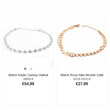
SEPETE EKLE
SEPETE EKLE
Welch Kadın Gümüş Halhal
Welch Rose Altın Modeli Çelik
WB654
6538-HH119
Bileklik
Halhal
€54,99
€27,99
SEPETE EKLE
SEPETE EKLE