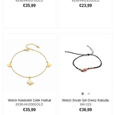
6538-HH207GOLD
6538-HH191GOLD
€35,99
€23,99
SEPETE EKLE
SEPETE EKLE
Welch Kelebekli Çelik Halhal
​​Welch Siyah İpli Deniz Kabuğu
6538-HH200GOLD
WH-115
Gümüş Halhal
€35,99
€36,99