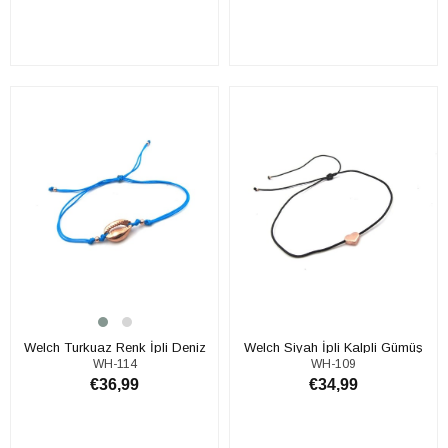
SEPETE EKLE
SEPETE EKLE
​​Welch Turkuaz Renk İpli Deniz
​​Welch Siyah İpli Kalpli Gümüş
WH-114
WH-109
Kabuğu Gümüş HalhaL
Halhal
€36,99
€34,99