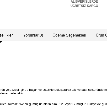
ALIŞVERİŞLERDE
ÜCRETSİZ KARGO
ellikleri
Yorumlar
(0)
Ödeme Seçenekleri
Ürün Ö
rün yelpazesi içinde başarı ve estetikle buluşturarak takı ve saat sektöründe 
e devam edecektir.
enkleri solmaz. Welch gümüş ürünlerin tümü 925 Ayar Gümüştür. Türkiye'de gümü