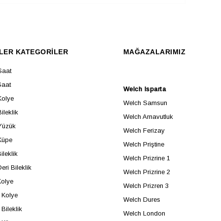
LER KATEGORİLER
MAĞAZALARIMIZ
Saat
Saat
Welch Isparta
Kolye
Welch Samsun
ileklik
Welch Arnavutluk
Yüzük
Welch Ferizay
Küpe
Welch Priştine
ileklik
Welch Prizrine 1
eri Bileklik
Welch Prizrine 2
Kolye
Welch Prizren 3
Kolye
Welch Dures
Bileklik
Welch London