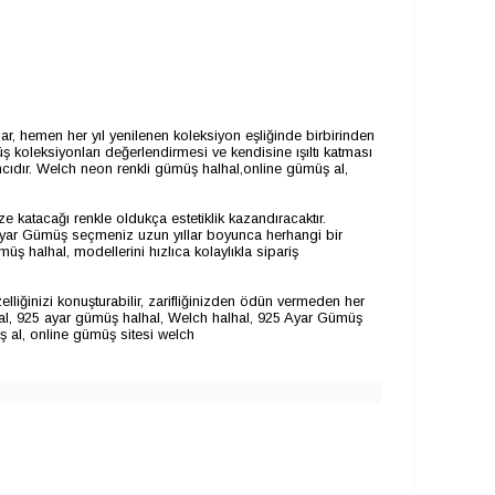
 hemen her yıl yenilenen koleksiyon eşliğinde birbirinden
üş koleksiyonları değerlendirmesi ve kendisine ışıltı katması
cıdır.
Welch neon renkli gümüş halhal,online gümüş al,
e katacağı renkle oldukça estetiklik kazandıracaktır.
925 Ayar Gümüş seçmeniz uzun yıllar boyunca herhangi bir
üş halhal, modellerini hızlıca kolaylıkla sipariş
iğinizi konuşturabilir, zarifliğinizden ödün vermeden her
al, 925 ayar gümüş halhal, Welch halhal, 925 Ayar Gümüş
üş al, online gümüş sitesi welch