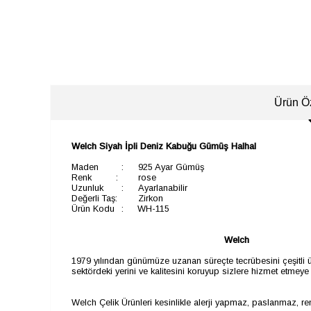
Ürün Öz
​W
elch Siyah İpli Deniz Kabuğu Gümüş Halhal
Maden
:
925 Ayar Gümüş
Renk
:
rose
Uzunluk
:
Ayarlanabilir
Değerli Taş:
Zirkon
Ürün Kodu
: WH-115
Welch
1979 yılından günümüze uzanan süreçte tecrübesini çeşitli ü
sektördeki yerini ve kalitesini koruyup sizlere hizmet etmey
Welch Çelik Ürünleri kesinlikle alerji yapmaz, paslanmaz, r