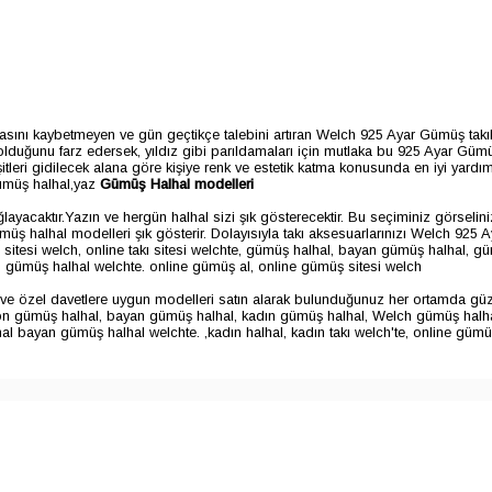
ı kaybetmeyen ve gün geçtikçe talebini artıran Welch 925 Ayar Gümüş takılar,
ız olduğunu farz edersek, yıldız gibi parıldamaları için mutlaka bu 925 Ayar Güm
tleri gidilecek alana göre kişiye renk ve estetik katma konusunda en iyi yardım
ümüş halhal,yaz
Gümüş Halhal modelleri
ayacaktır.Yazın ve hergün halhal sizi şık gösterecektir. Bu seçiminiz görseliniz
p gümüş halhal modelleri şık gösterir. Dolayısıyla takı aksesuarlarınızı Welch 
ş sitesi welch, online takı sitesi welchte, gümüş halhal, bayan gümüş halhal, güm
n gümüş halhal welchte. online gümüş al, online gümüş sitesi welch
e özel davetlere uygun modelleri satın alarak bulunduğunuz her ortamda güzell
zon gümüş halhal, bayan gümüş halhal, kadın gümüş halhal, Welch gümüş halh
hal bayan gümüş halhal welchte.
,kadın halhal, kadın takı welch'te, online güm