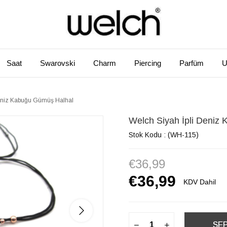
Saat
Swarovski
Charm
Piercing
Parfüm
U
 Deniz Kabuğu Gümüş Halhal
​​Welch Siyah İpli Deni
Stok Kodu
(WH-115)
€36,99
€36,99
KDV Dahil