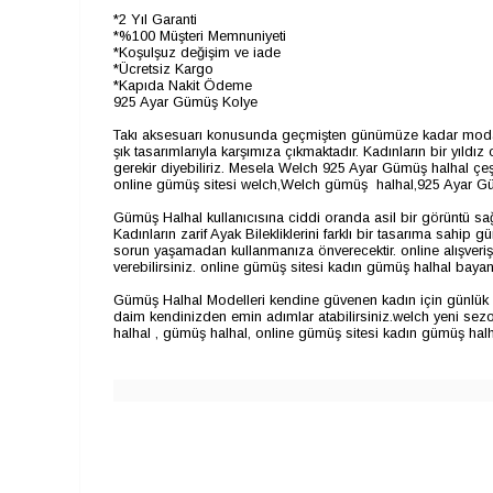
*2 Yıl Garanti
*%100 Müşteri Memnuniyeti
*Koşulşuz değişim ve iade
*Ücretsiz Kargo
*Kapıda Nakit Ödeme
925 Ayar Gümüş Kolye
Takı aksesuarı konusunda geçmişten günümüze kadar modasın
şık tasarımlarıyla karşımıza çıkmaktadır. Kadınların bir yıld
gerekir diyebiliriz. Mesela Welch 925 Ayar Gümüş halhal çeşi
online gümüş sitesi welch,​Welch gümüş halhal,925 Ayar G
Gümüş Halhal kullanıcısına ciddi oranda asil bir görüntü sağl
Kadınların zarif Ayak Bilekliklerini farklı bir tasarıma sahi
sorun yaşamadan kullanmanıza önverecektir.
online alışveri
verebilirsiniz. online gümüş sitesi kadın gümüş halhal baya
Gümüş Halhal Modelleri kendine güvenen kadın için günlük v
daim kendinizden emin adımlar atabilirsiniz.welch yeni se
halhal , gümüş halhal,
online gümüş sitesi kadın gümüş hal