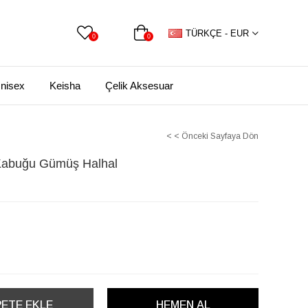
TÜRKÇE - EUR
0
0
nisex
Keisha
Çelik Aksesuar
< < Önceki Sayfaya Dön
z Kabuğu Gümüş Halhal