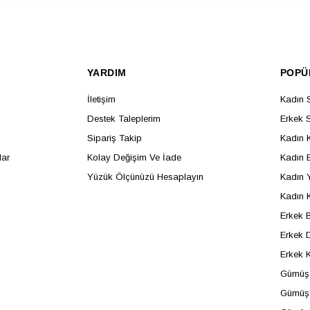
YARDIM
POPÜ
İletişim
Kadın 
Destek Taleplerim
Erkek 
Sipariş Takip
Kadın 
lar
Kolay Değişim Ve İade
Kadın B
Yüzük Ölçünüzü Hesaplayın
Kadın 
Kadın 
Erkek B
Erkek D
Erkek 
Gümüş 
Gümüş 