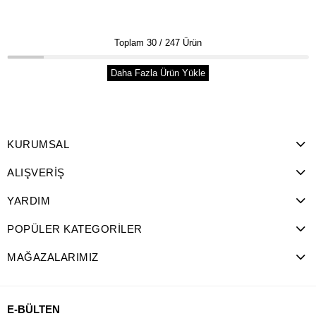
Toplam
30
/
247
Ürün
Daha Fazla Ürün Yükle
KURUMSAL
ALIŞVERİŞ
YARDIM
POPÜLER KATEGORİLER
MAĞAZALARIMIZ
E-BÜLTEN