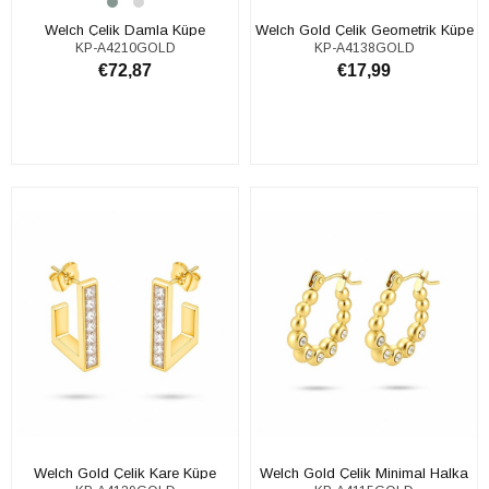
​​​​​​​​​​​​​​Welch Çelik Damla Küpe
Welch Gold Çelik Geometrik Küpe
KP-A4210GOLD
KP-A4138GOLD
€72,87
€17,99
SEPETE EKLE
SEPETE EKLE
Welch Gold Çelik Kare Küpe
Welch Gold Çelik Minimal Halka