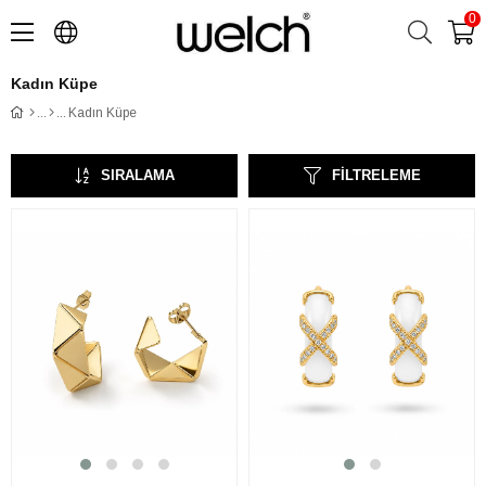
0
Kadın Küpe
Kadın Küpe
SIRALAMA
FILTRELEME