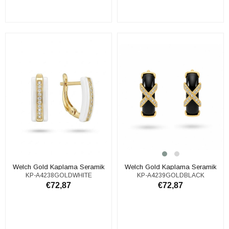
SEPETE EKLE
SEPETE EKLE
​​​​​​​​​​​​​​Welch Gold Kaplama Seramik
​​​​​​​​​​​​​​Welch Gold Kaplama Seramik
KP-A4238GOLDWHITE
KP-A4239GOLDBLACK
Çelik Küpe
Çelik Küpe
€72,87
€72,87