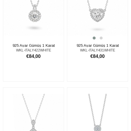
925 Ayar Gümüş 1 Karat
925 Ayar Gümüş 1 Karat
WKL-ITALY422WHITE
WKL-ITALY431WHITE
Moissanite Taşlı Tektaş Kolye
Moissanite Taşlı Tektaş Kolye
€84,00
€84,00
SEPETE EKLE
SEPETE EKLE