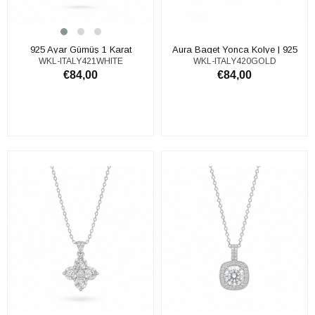
925 Ayar Gümüş 1 Karat
Aura Baget Yonca Kolye | 925
WKL-ITALY421WHITE
WKL-ITALY420GOLD
Moissanite Taşlı Tektaş Kolye
Ayar Gümüş Kolye
€84,00
€84,00
SEPETE EKLE
SEPETE EKLE