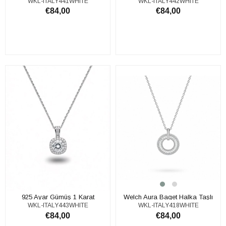
WKL-ITALY441WHITE
WKL-ITALY442WHITE
Moissanite Taşlı Tektaş Kolye
Moissanite Taşlı Tektaş Kolye
€84,00
€84,00
SEPETE EKLE
SEPETE EKLE
925 Ayar Gümüş 1 Karat
Welch Aura Baget Halka Taşlı
WKL-ITALY443WHITE
WKL-ITALY418WHITE
Moissanite Taşlı Tektaş Kolye
Kolye – 925 Ayar Gümüş Kolye
€84,00
€84,00