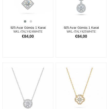
925 Ayar Gümüş 1 Karat
925 Ayar Gümüş 1 Karat
WKL-ITALY424WHITE
WKL-ITALY425WHITE
Moissanite Taşlı Tektaş Kolye
Moissanite Taşlı Tektaş Kolye
€84,00
€84,00
SEPETE EKLE
SEPETE EKLE