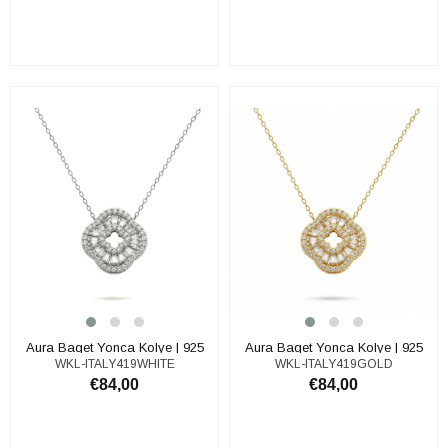
SEPETE EKLE
SEPETE EKLE
Aura Baget Yonca Kolye | 925
Aura Baget Yonca Kolye | 925
WKL-ITALY419WHITE
WKL-ITALY419GOLD
Ayar Gümüş Kolye
Ayar Gümüş Kolye
€84,00
€84,00