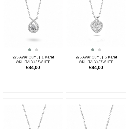
925 Ayar Gümüş 1 Karat
925 Ayar Gümüş 5 Karat
WKL-ITALY426WHITE
WKL-ITALY427WHITE
Moissanite Taşlı Tektaş Kolye
Moissanite Taşlı Tektaş Kolye
€84,00
€84,00
SEPETE EKLE
SEPETE EKLE