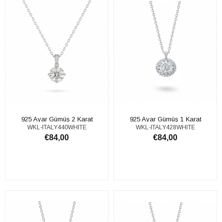
925 Ayar Gümüş 2 Karat
925 Ayar Gümüş 1 Karat
WKL-ITALY440WHITE
WKL-ITALY428WHITE
Moissanite Taşlı Tektaş Kolye
Moissanite Taşlı Tektaş Kolye
€84,00
€84,00
SEPETE EKLE
SEPETE EKLE