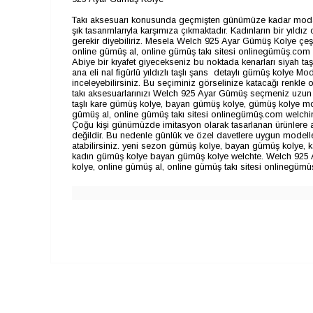
Takı aksesuarı konusunda geçmişten günümüze kadar modasın
şık tasarımlarıyla karşımıza çıkmaktadır. Kadınların bir yıld
gerekir diyebiliriz. Mesela Welch 925 Ayar Gümüş Kolye çeşit
online gümüş al, online gümüş takı sitesi onlinegümüş.com we
Abiye bir kıyafet giyecekseniz bu noktada kenarları siyah ta
ana eli nal figürlü yıldızlı taşlı şans detaylı gümüş kolye Mo
inceleyebilirsiniz. Bu seçiminiz görselinize katacağı renkle o
takı aksesuarlarınızı Welch 925 Ayar Gümüş seçmeniz uzun yı
taşlı kare gümüş kolye, bayan gümüş kolye, gümüş kolye mode
gümüş al, online gümüş takı sitesi onlinegümüş.com welchin 
Çoğu kişi günümüzde imitasyon olarak tasarlanan ürünlere 
değildir. Bu nedenle günlük ve özel davetlere uygun modelle
atabilirsiniz. yeni sezon gümüş kolye, bayan gümüş kolye,
kadın gümüş kolye bayan gümüş kolye welchte. Welch 925 A
kolye, online gümüş al, online gümüş takı sitesi onlinegümüş