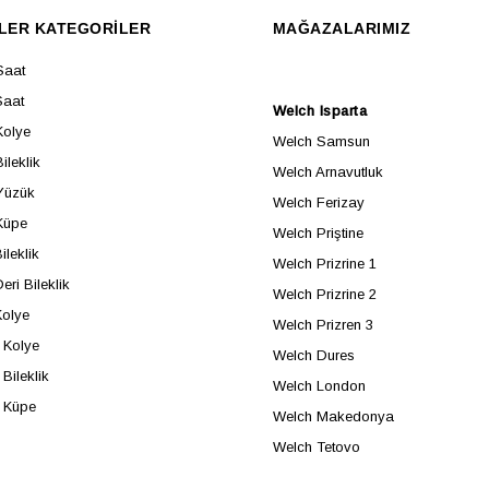
LER KATEGORİLER
MAĞAZALARIMIZ
Saat
Saat
Welch Isparta
Kolye
Welch Samsun
ileklik
Welch Arnavutluk
Yüzük
Welch Ferizay
Küpe
Welch Priştine
ileklik
Welch Prizrine 1
eri Bileklik
Welch Prizrine 2
Kolye
Welch Prizren 3
Kolye
Welch Dures
Bileklik
Welch London
 Küpe
Welch Makedonya
Welch Tetovo