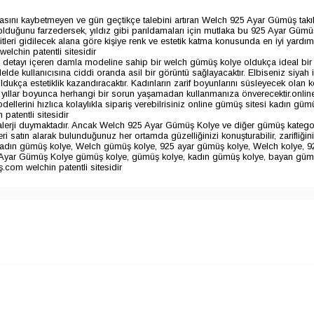
ı kaybetmeyen ve gün geçtikçe talebini artıran Welch 925 Ayar Gümüş takılar,
ız olduğunu farzedersek, yıldız gibi parıldamaları için mutlaka bu 925 Ayar Gümü
leri gidilecek alana göre kişiye renk ve estetik katma konusunda en iyi yardım
lchin patentli sitesidir
ş detayı içeren damla modeline sahip bir welch gümüş kolye oldukça ideal bir s
delde kullanıcısına ciddi oranda asil bir görüntü sağlayacaktır. Elbiseniz siyah
ldukça estetiklik kazandıracaktır. Kadınların zarif boyunlarını süsleyecek olan ko
llar boyunca herhangi bir sorun yaşamadan kullanmanıza önverecektir.online alı
llerini hızlıca kolaylıkla sipariş verebilrisiniz online gümüş sitesi kadın g
patentli sitesidir
alerji duymaktadır. Ancak Welch 925 Ayar Gümüş Kolye ve diğer gümüş kategor
ri satın alarak bulunduğunuz her ortamda güzelliğinizi konuşturabilir, zarifl
 kadın gümüş kolye, Welch gümüş kolye, 925 ayar gümüş kolye, Welch kolye, 9
yar Gümüş Kolye gümüş kolye, gümüş kolye, kadın gümüş kolye, bayan gümüş 
.com welchin patentli sitesidir