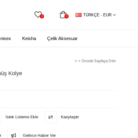
TÜRKÇE - EUR
0
0
nisex
Keisha
Çelik Aksesuar
< < Önceki Sayfaya Dön
müş Kolye
İstek Listeme Ekle
Karşılaştır
r
Gelince Haber Ver