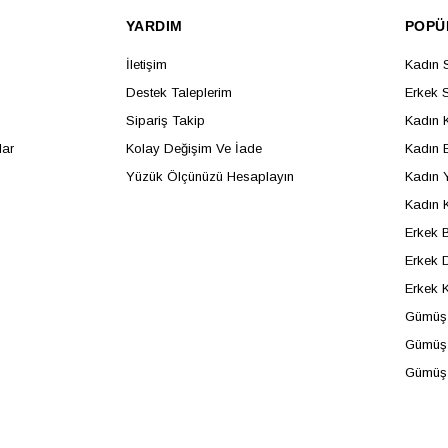
YARDIM
POPÜ
İletişim
Kadın 
Destek Taleplerim
Erkek 
Sipariş Takip
Kadın 
lar
Kolay Değişim Ve İade
Kadın B
Yüzük Ölçünüzü Hesaplayın
Kadın 
Kadın 
Erkek B
Erkek D
Erkek 
Gümüş 
Gümüş 
Gümüş