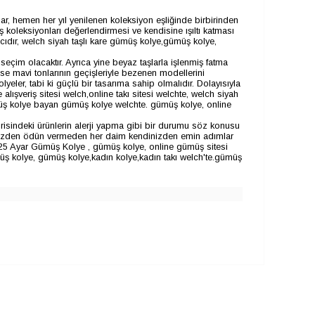
 hemen her yıl yenilenen koleksiyon eşliğinde birbirinden
ş koleksiyonları değerlendirmesi ve kendisine ışıltı katması
cıdır, welch siyah taşlı kare gümüş kolye,gümüş kolye,
eçim olacaktır. Ayrıca yine beyaz taşlarla işlenmiş fatma
 ise mavi tonlarının geçişleriyle bezenen modellerini
lyeler, tabi ki güçlü bir tasarıma sahip olmalıdır. Dolayısıyla
şveriş sitesi welch,online takı sitesi welchte, welch siyah
ümüş kolye bayan gümüş kolye welchte. gümüş kolye, online
isindeki ürünlerin alerji yapma gibi bir durumu söz konusu
iğinizden ödün vermeden her daim kendinizden emin adımlar
25 Ayar Gümüş Kolye , gümüş kolye, online gümüş sitesi
kolye, gümüş kolye,kadın kolye,kadın takı welch'te.gümüş