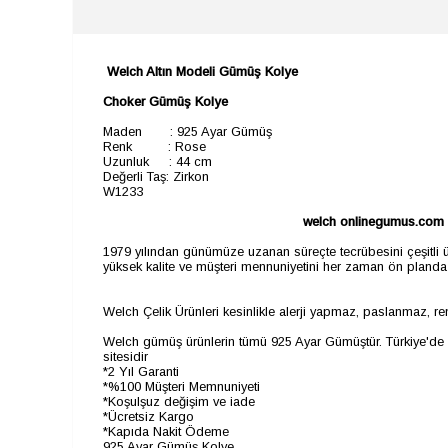
Welch Altın Modeli Gümüş Kolye
Choker Gümüş Kolye
Maden : 925 Ayar Gümüş
Renk : Rose
Uzunluk : 44 cm
Değerli Taş: Zirkon
W1233
welch onlinegumus.com
1979 yılından günümüze uzanan süreçte tecrübesini çeşitli ür
yüksek kalite ve müşteri mennuniyetini her zaman ön planda t
Welch Çelik Ürünleri kesinlikle alerji yapmaz, paslanmaz, r
Welch gümüş ürünlerin tümü 925 Ayar Gümüştür. Türkiye'de g
sitesidir
*2 Yıl Garanti
*%100 Müşteri Memnuniyeti
*Koşulşuz değişim ve iade
*Ücretsiz Kargo
*Kapıda Nakit Ödeme
925 Ayar Gümüş Kolye