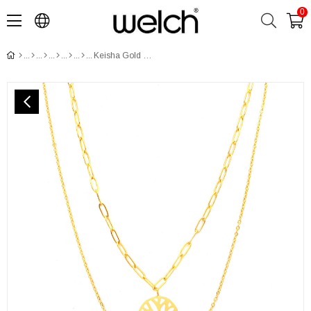
0
Keisha Gold Çelik Kolye