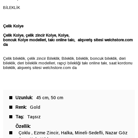
BİLEKLİK
Çelik Kolye
Çelik
Kolye
, çelik zincir
Kolye
,
Kolye
,
boncuk
Kolye
modelleri, takı online takı, alışveriş sitesi welchstore.com
da
Çelik bileklik, çelik zincir Bileklik, Bileklik, bileklik, boncuk bileklik, deri
bileklik, deri bileklik modelleri, rapçi bilekliği takı online takı, saat kordonu
bileklik, alışveriş sitesi welchstore.com da
Uzunluk
45 cm
50 cm
Renk
Gold
Taş
Taşsız
Özellik
Çoklu
Ezme Zincir
Halka
Mineli-Sedefli
Nazar Göz