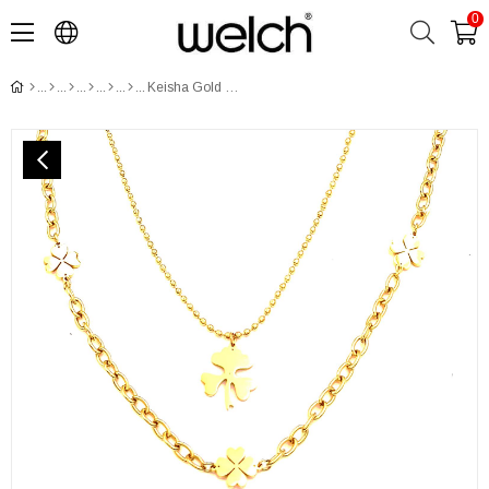
0
Keisha Gold Çelik Kolye