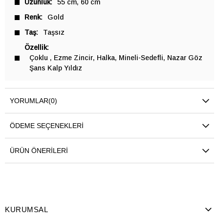
Uzunluk
55 cm
60 cm
Renk
Gold
Taş
Taşsız
Özellik
Çoklu
Ezme Zincir
Halka
Mineli-Sedefli
Nazar Göz
Şans Kalp Yıldız
YORUMLAR
(0)
ÖDEME SEÇENEKLERI
ÜRÜN ÖNERILERI
KURUMSAL