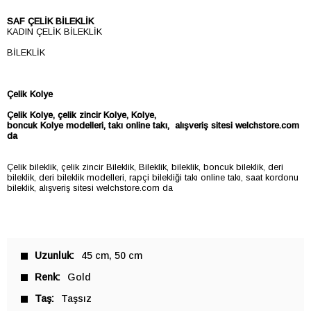
SAF ÇELİK BİLEKLİK
KADIN ÇELİK BİLEKLİK
BİLEKLİK
Çelik Kolye
Çelik
Kolye
, çelik zincir
Kolye
,
Kolye
,
boncuk
Kolye
modelleri, takı online takı, alışveriş sitesi welchstore.com
da
Çelik bileklik, çelik zincir Bileklik, Bileklik, bileklik, boncuk bileklik, deri
bileklik, deri bileklik modelleri, rapçi bilekliği takı online takı, saat kordonu
bileklik, alışveriş sitesi welchstore.com da
Uzunluk
45 cm
50 cm
Renk
Gold
Taş
Taşsız