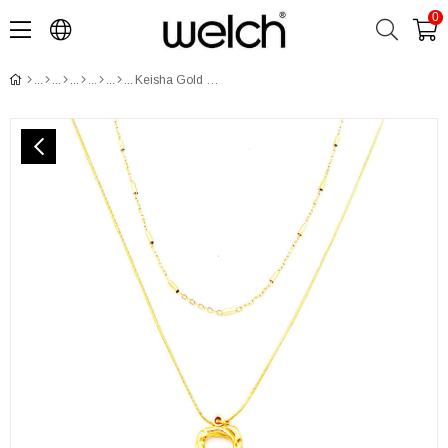
0
Keisha Gold Çelik Kolye