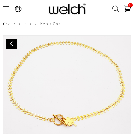
0
Keisha Gold Çelik Kolye