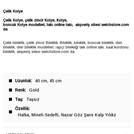
Çelik Kolye
Çelik
Kolye
, çelik zincir
Kolye
,
Kolye
,
boncuk
Kolye
modelleri, takı online takı, alışveriş sitesi welchstore.com
da
Çelik bileklik, çelik zincir Bileklik, Bileklik, bileklik, boncuk bileklik, deri
bileklik, deri bileklik modelleri, rapçi bilekliği takı online takı, saat kordonu
bileklik, alışveriş sitesi welchstore.com da
Uzunluk
40 cm
45 cm
Renk
Gold
Taş
Taşsız
Özellik
Halka
Mineli-Sedefli
Nazar Göz Şans Kalp Yıldız