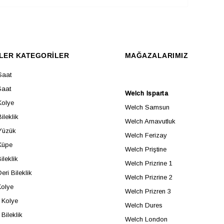
LER KATEGORİLER
MAĞAZALARIMIZ
Saat
Saat
Welch Isparta
Kolye
Welch Samsun
ileklik
Welch Arnavutluk
Yüzük
Welch Ferizay
Küpe
Welch Priştine
ileklik
Welch Prizrine 1
eri Bileklik
Welch Prizrine 2
Kolye
Welch Prizren 3
Kolye
Welch Dures
Bileklik
Welch London