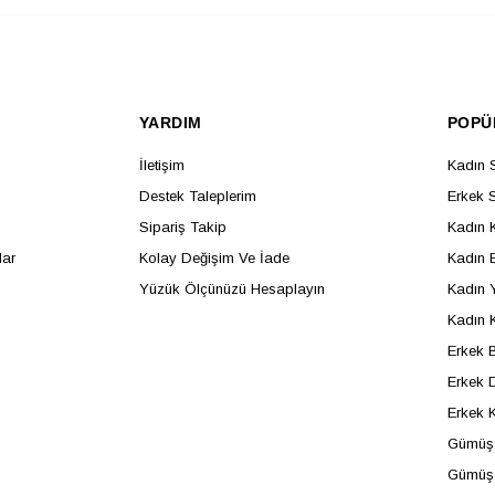
YARDIM
POPÜ
İletişim
Kadın 
Destek Taleplerim
Erkek 
Sipariş Takip
Kadın 
lar
Kolay Değişim Ve İade
Kadın B
Yüzük Ölçünüzü Hesaplayın
Kadın 
Kadın 
Erkek B
Erkek D
Erkek 
Gümüş 
Gümüş 