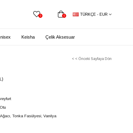
TÜRKÇE - EUR
0
0
nisex
Keisha
Çelik Aksesuar
< < Önceki Sayfaya Dön
L)
reyfurt
 Otu
r Ağacı, Tonka Fasülyesi, Vanilya