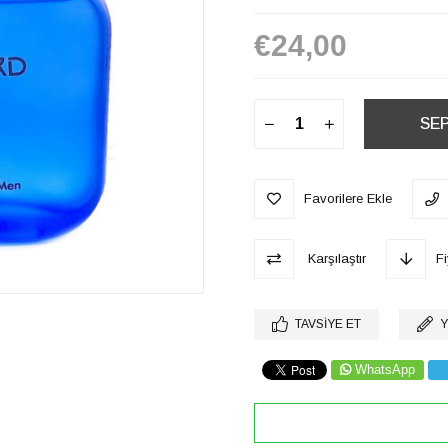
€24,00
Favorilere Ekle
Karşılaştır
F
TAVSIYE ET
Y
WhatsApp