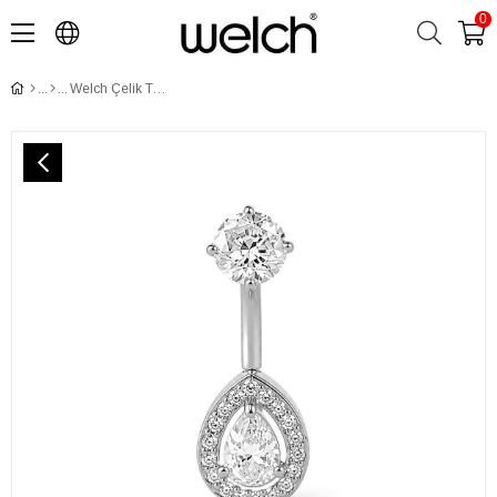
0
Welch Çelik Taşlı Damla Göbek Piercing