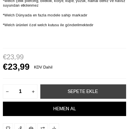
*Welch çelik piercing, bileklik, kolye, küpe, yüzük, halhal deniz ve havuz
suyundan etkilenmez
*Welch Dünyada en fazla modele sahip markadır
*Welch ürünleri özel welch kutusu ile gönderilmektedir
€23,99
€23,99
KDV Dahil