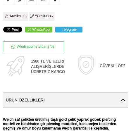
TAVSIYE ET
YORUM YAZ
WhatsApp
Telegram
Whatsapp ile Sipariş Ver
1500 TL VE ÜZERİ
GÜVENLİ ÖDEM
ALIŞVERİŞLERDE
ÜCRETSİZ KARGO
ÜRÜN ÖZELLIKLERI
Welch saf çelikten üretilmiş taşlı gold çelik yaprak göbek piercing
modeli ve birbirinden şık piercing modelleri, kansorejen testlerden
geçmiş ve ömür boyu kararmama welch garantisi ile keşfedin.