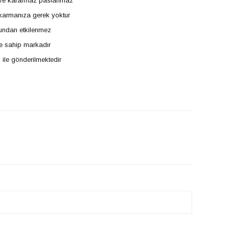
z ve kararmaz paslanmaz
ıkarmanıza gerek yoktur
undan etkilenmez
e sahip markadır
 ile gönderilmektedir