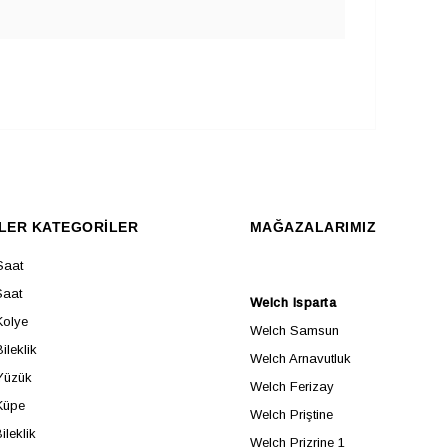
LER KATEGORİLER
MAĞAZALARIMIZ
Saat
Saat
Welch Isparta
Kolye
Welch Samsun
ileklik
Welch Arnavutluk
Yüzük
Welch Ferizay
Küpe
Welch Priştine
ileklik
Welch Prizrine 1