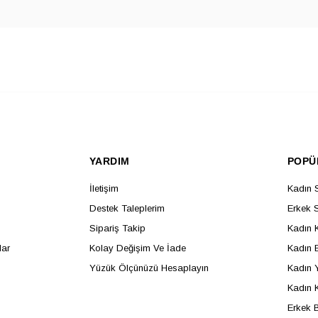
YARDIM
POPÜ
İletişim
Kadın 
Destek Taleplerim
Erkek 
Sipariş Takip
Kadın 
lar
Kolay Değişim Ve İade
Kadın B
Yüzük Ölçünüzü Hesaplayın
Kadın 
Kadın 
Erkek B