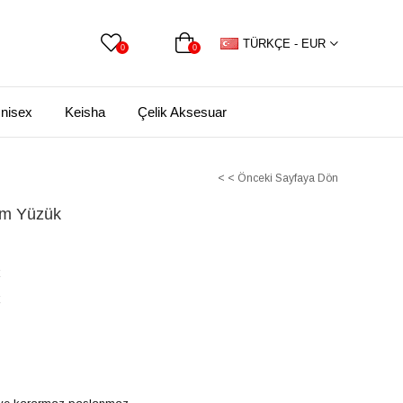
TÜRKÇE - EUR
0
0
nisex
Keisha
Çelik Aksesuar
< < Önceki Sayfaya Dön
ım Yüzük