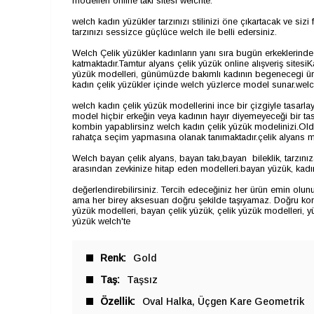
modelleri online takı sitesi welchte.
welch kadın yüzükler tarzınızı stilinizi öne çıkartacak ve siz
tarzınızı sessizce güçlüce welch ile belli edersiniz.
Welch Çelik yüzükler kadınların yanı sıra bugün erkeklerinde k
katmaktadır.Tamtur alyans çelik yüzük online alışveriş sitesiK
yüzük modelleri, günümüzde bakımlı kadının begenecegi ürünl
kadın çelik yüzükler içinde welch yüzlerce model sunar.welc
welch kadın çelik yüzük modellerini ince bir çizgiyle tasarl
model hiçbir erkeğin veya kadının hayır diyemeyeceği bir tasa
kombin yapablirsinz welch kadın çelik yüzük modelinizi.Oldu
rahatça seçim yapmasına olanak tanımaktadır.çelik alyans mod
Welch bayan çelik alyans, bayan takı,bayan bileklik, tarzınız
arasından zevkinize hitap eden modelleri.bayan yüzük, kadın ta
değerlendirebilirsiniz. Tercih edeceğiniz her ürün emin olunu
ama her birey aksesuarı doğru şekilde taşıyamaz. Doğru kombi
yüzük modelleri, bayan çelik yüzük,
çelik yüzük modelleri,
​​​​​
y
yüzük welch'te
Renk
Gold
Taş
Taşsız
Özellik
Oval Halka
Üçgen Kare Geometrik