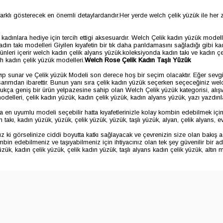
i farklı gösterecek en önemli detaylardandır.Her yerde welch çelik yüzük ile her 
adınlara hediye için tercih ettigi aksesuardır. Welch Çelik kadın yüzük modelleri
adın takı modelleri Giyilen kıyafetin bir tık daha parıldamasını sağladığı gibi ka
eri içerir welch kadın çelik alyans yüzük.koleksiyonda kadın takı ve kadın ç
h kadın çelik yüzük modelleri.
Welch Rose Çelik Kadın Taşlı Yüzük
ayıp sunar ve Çelik yüzük Modeli son derece hoş bir seçim olacaktır. Eğer sevgi
rımdan ibarettir. Bunun yanı sıra çelik kadın yüzük seçerken seçeceğiniz welch 
kça geniş bir ürün yelpazesine sahip olan Welch Çelik yüzük kategorisi, alışv
elleri, çelik kadın yüzük, kadın çelik yüzük, kadın alyans yüzük, yazı yazdırıl
a en uyumlu modeli seçebilir hatta kıyafetlerinizle kolay kombin edebilmek için
kı, kadın yüzük, yüzük, çelik yüzük, yüzük, taşlı yüzük, alyan, çelik alyans, evli
z ki görselinize ciddi boyutta katkı sağlayacak ve çevrenizin size olan bakış aç
n edebilmeniz ve taşıyabilmeniz için ihtiyacınız olan tek şey güvenilir bir adr
üzük, kadın çelik yüzük, çelik kadın yüzük, taşlı alyans kadın çelik yüzük, altın 