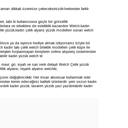
zaman dikkati üzerinize çekeceksinizdir.herkesten farklı
, tabi ki kullanıcısına güçlü bir görsellik
dınlara ve erkeklere de estetiklik kazandırır Welch.kadın
elik yüzük,kadın çelik alyans yüzük modelleri sunan welch
linize ya da eşinize hediye almak istiyorsanız böyle bir
kadın takı çelik welch bileklik modelleri çelik küpe ile
erişten hoşlanmayan bireylerin online alışveriş sisteminden
abilir kadın yüzük welch te
 mavi, gri, siyah ve sarı renk detaylı Welch Çelik yüzük
lik alyansı, nişanlı alyansı welchte,
ısını değiştirecektir. Her insan aksesuar kullanmak ister
esten temin edeceğiniz kaliteli ürünlerdir. yeni sezon kadın
modeli kadın yüzük, tasarım yüzük yazı yazdırılabilir kadın