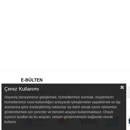
E-BÜLTEN
Çerez Kullanımı
Alışveriş deneyiminizi geliştirmek, hizmetlerimizi sunmak, müşterilerin
hizmetlerimizi nasıl kullandığını anlayarak iyileştirmeler yapabilmek ve ilgi
alanlarına göre özelleştirilmiş reklamlar da dahil olmak üzere reklamları
gösterebilmek için çerezler ve benzeri araçları kullanmaktayız. Onaylı
üçüncü taraflar da bu araçları, reklam gösterimimizle bağlantılı olarak
kullanır.