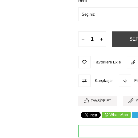
Renk
Favorilere Ekle
Karşılaştır
F
TAVSIYE ET
Y
WhatsApp