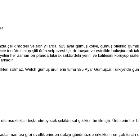
az.
n fazla çelik modeli ve son yıllarda 925 ayar gümüş kolye, gümüş bileklik, g
tecrübesini çeşitli ürün yelpazesi içinde başarı ve estetikle buluşturarak tak
yetini her zaman ön planda tutarak sektördeki yerini ve kalitesini koruyup siz
arkadır.
enkleri solmaz. Welch gümüş ürünlerin tümü 925 Ayar Gümüştür. Türkiye'de gümü
msuzlukları teşkil etmeyecek şekilde saf çelikten üretilmiştir. Ürünlerin her bi
lanmaması gibi özelliklerinden dolayı günümüzde erkeklerin en çok tercih ett