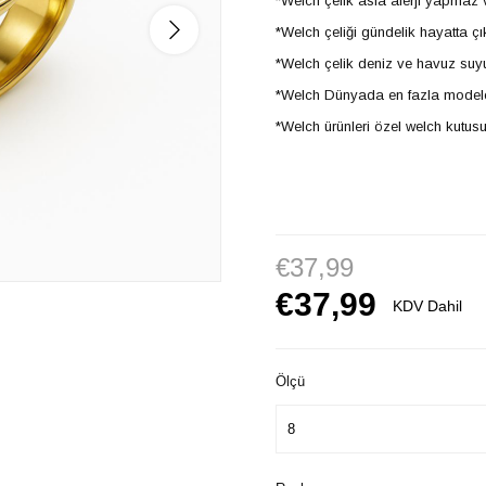
*Welch çelik asla alerji yapma
*Welch çeliği gündelik hayatta ç
*Welch çelik deniz ve havuz suy
*Welch Dünyada en fazla model
*Welch ürünleri özel welch kutusu
€37,99
€37,99
KDV Dahil
Ölçü