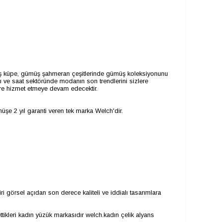
ümüş küpe, gümüş şahmeran çeşitlerinde gümüş koleksiyonunu
ı ve saat sektöründe modanın son trendlerini sizlere
lere hizmet etmeye devam edecektir.
şe 2 yıl garanti veren tek marka Welch'dir.
ri görsel açıdan son derece kaliteli ve iddialı tasarımlara
ikleri kadın yüzük markasıdır welch.kadın çelik alyans