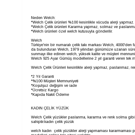
Neden Welch:
*Welch Çelik ürünleri %100 kesinlikle vücuda alerji yapmaz.
*Welch Çelik ürünleri Kararma yapmaz, solmaz ve paslanm
*Welch ürünleri özel welch kutusuyla gönderilir.
Welch
Türkiye'nin bir numaralı çelik takı markası Welch, 4000'de
da bulunduran Welch, 1979 yılından günümüze uzanan süreçte 
sunmayı ilke edinen welch, yüksek kalite ve müşteri mennuni
Welch 925 Ayar Gümüş modellerine 2 yıl garanti veren tek m
Welch Çelik Ürünleri kesinlikle alerji yapmaz, paslanmaz, r
*2 Yıl Garanti
*%100 Müşteri Memnuniyeti
*Koşulşuz değişim ve iade
*Ücretsiz Kargo
*Kapıda Nakit Ödeme
KADIN ÇELİK YÜZÜK
Welch Çelik yüzükler paslanma, kararma ve renk solma gibi olu
sahiptir.kadın çelik yüzük
welch kadın çelik yüzükler alerji yapmaması kararmaması pas