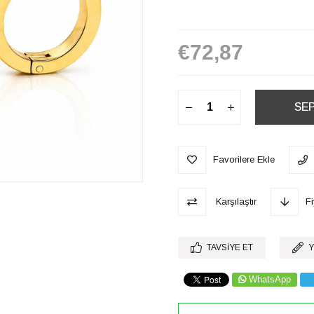
€72,87
Favorilere Ekle
Karşılaştır
F
TAVSIYE ET
Y
WhatsApp