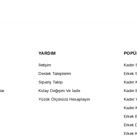
YARDIM
POPÜ
İletişim
Kadın 
Destek Taleplerim
Erkek 
Sipariş Takip
Kadın 
lar
Kolay Değişim Ve İade
Kadın B
Yüzük Ölçünüzü Hesaplayın
Kadın 
Kadın 
Erkek B
Erkek D
Erkek 