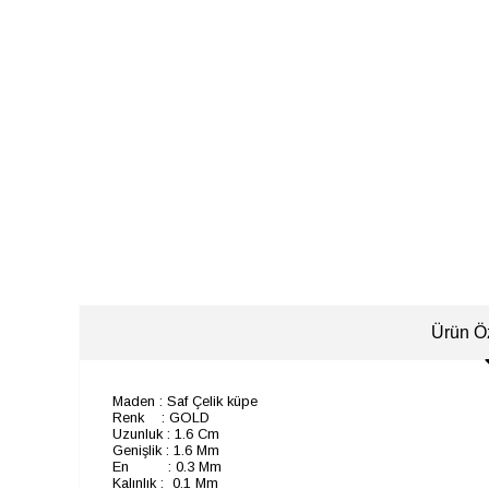
Ürün Öz
Maden : Saf Çelik küpe
Renk : GOLD
Uzunluk : 1.6 Cm
Genişlik : 1.6 Mm
En : 0.3 Mm
Kalınlık : 0.1 Mm