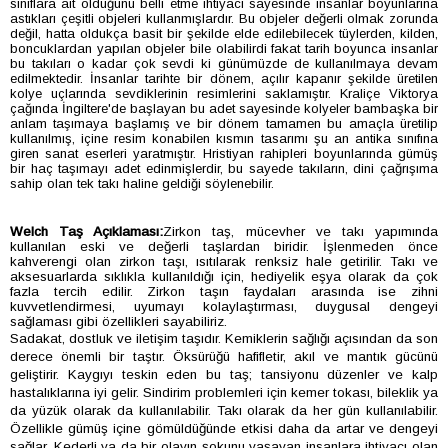
sınıflara ait olduğunu belli etme ihtiyacı sayesinde insanlar boyunlarına
astıkları çeşitli objeleri kullanmışlardır. Bu objeler değerli olmak zorunda
değil, hatta oldukça basit bir şekilde elde edilebilecek tüylerden, kilden,
boncuklardan yapılan objeler bile olabilirdi fakat tarih boyunca insanlar
bu takıları o kadar çok sevdi ki günümüzde de kullanılmaya devam
edilmektedir. İnsanlar tarihte bir dönem, açılır kapanır şekilde üretilen
kolye uçlarında sevdiklerinin resimlerini saklamıştır. Kraliçe Viktorya
çağında İngiltere'de başlayan bu adet sayesinde kolyeler bambaşka bir
anlam taşımaya başlamış ve bir dönem tamamen bu amaçla üretilip
kullanılmış, içine resim konabilen kısmın tasarımı şu an antika sınıfına
giren sanat eserleri yaratmıştır. Hristiyan rahipleri boyunlarında gümüş
bir haç taşımayı adet edinmişlerdir, bu sayede takıların, dini çağrışıma
sahip olan tek takı haline geldiği söylenebilir.
Welch Taş Açıklaması:
Zirkon taş, mücevher ve takı yapımında
kullanılan eski ve değerli taşlardan biridir. İşlenmeden önce
kahverengi olan zirkon taşı, ısıtılarak renksiz hale getirilir. Takı ve
aksesuarlarda sıklıkla kullanıldığı için, hediyelik eşya olarak da çok
fazla tercih edilir. Zirkon taşın faydaları arasında ise zihni
kuvvetlendirmesi, uyumayı kolaylaştırması, duygusal dengeyi
sağlaması gibi özellikleri sayabiliriz.
Sadakat, dostluk ve iletişim taşıdır. Kemiklerin sağlığı açısından da son
derece önemli bir taştır. Öksürüğü hafifletir, akıl ve mantık gücünü
geliştirir. Kaygıyı teskin eden bu taş; tansiyonu düzenler ve kalp
hastalıklarına iyi gelir. Sindirim problemleri için kemer tokası, bileklik ya
da yüzük olarak da kullanılabilir. Takı olarak da her gün kullanılabilir.
Özellikle gümüş içine gömüldüğünde etkisi daha da artar ve dengeyi
sağlar. Kederli ya da bir olayın şokunu yaşayan insanlara ihtiyacı olan