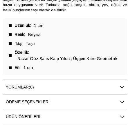
huzur duygusunu verir. Turkuaz, boğa, başak, akrep, yay, oğlak ve
balık burçlarının taşı olarak da bilinir.
Uzunluk
1 cm
Renk
Beyaz
Taş
Taşlı
Özellik
Nazar Göz Şans Kalp Yıldız
Üçgen Kare Geometrik
En
1 cm
YORUMLAR
(0)
ÖDEME SEÇENEKLERI
ÜRÜN ÖNERILERI