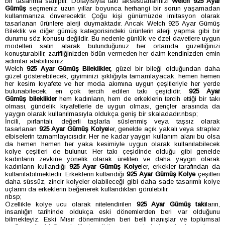
bir tasarıma sahiptir. Dolayısıyla takı aksesuarlarınızı
Welch 925 Ayar
Gümüş
seçmeniz uzun yıllar boyunca herhangi bir sorun yaşamadan
kullanmanıza önverecektir. Çoğu kişi günümüzde imitasyon olarak
tasarlanan ürünlere alerji duymaktadır. Ancak Welch 925 Ayar Gümüş
Bileklik ve diğer gümüş kategorisindeki ürünlerin alerji yapma gibi bir
durumu söz konusu değildir. Bu nedenle günlük ve özel davetlere uygun
modelleri satın alarak bulunduğunuz her ortamda güzelliğinizi
konuşturabilir, zarifliğinizden ödün vermeden her daim kendinizden emin
adımlar atabilirsiniz.
Welch
925 Ayar Gümüş
Bileklikler,
güzel bir bileği olduğundan daha
güzel gösterebilecek, giyiminizi şıklığıyla tamamlayacak, hemen hemen
her kesim kıyafete ve her moda akımına uygun çeşitleriyle her yerde
bulunabilecek, en çok tercih edilen takı çeşididir.
925 Ayar
Gümüş
bileklikler
hem kadınların, hem de erkeklerin tercih ettiği bir takı
olması, gündelik kıyafetlerle de uygun olması, gençler arasında da
yaygın olarak kullanılmasıyla oldukça geniş bir skaladadır.nbsp;
İncili, pırlantalı, değerli taşlarla süslenmiş veya taşsız olarak
tasarlanan
925 Ayar Gümüş Kolye
ler, genelde açık yakalı veya straplez
elbiselerin tamamlayıcısıdır. Her ne kadar yaygın kullanım alanı bu olsa
da hemen hemen her yaka kesimiyle uygun olarak kullanılabilecek
kolye çeşitleri de bulunur. Her takı çeşidinde olduğu gibi genelde
kadınların zevkine yönelik olarak üretilen ve daha yaygın olarak
kadınların kullandığı
925 Ayar Gümüş Kolye
ler, erkekler tarafından da
kullanılabilmektedir. Erkeklerin kullandığı
925 Ayar Gümüş Kolye
çeşitleri
daha süssüz, zincir kolyeler olabileceği gibi daha sade tasarımlı kolye
uçlarını da erkeklerin beğenerek kullandıkları görülebilir.
nbsp;
Özellikle kolye ucu olarak nitelendirilen
925 Ayar Gümüş takı
ların,
insanlığın tarihinde oldukça eski dönemlerden beri var olduğunu
bilmekteyiz. Eski Mısır döneminden beri belli inanışlar ve toplumsal