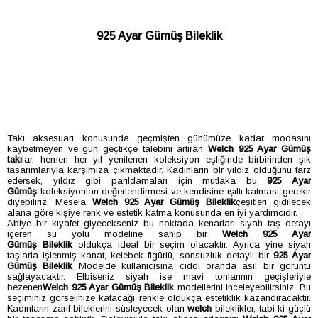
925 Ayar Gümüş Bileklik
Takı aksesuarı konusunda geçmişten günümüze kadar modasını
kaybetmeyen ve gün geçtikçe talebini artıran
Welch 925 Ayar Gümüş
takı
lar, hemen her yıl yenilenen koleksiyon eşliğinde birbirinden şık
tasarımlarıyla karşımıza çıkmaktadır. Kadınların bir yıldız olduğunu farz
edersek, yıldız gibi parıldamaları için mutlaka bu
925 Ayar
Gümüş
koleksiyonları değerlendirmesi ve kendisine ışıltı katması gerekir
diyebiliriz. Mesela
Welch 925 Ayar Gümüş
Bileklik
çeşitleri gidilecek
alana göre kişiye renk ve estetik katma konusunda en iyi yardımcıdır.
Abiye bir kıyafet giyecekseniz bu noktada kenarları siyah taş detayı
içeren su yolu modeline sahip bir
Welch 925 Ayar
Gümüş
Bileklik
oldukça ideal bir seçim olacaktır. Ayrıca yine siyah
taşlarla işlenmiş kanat, kelebek figürlü, sonsuzluk detaylı bir
925 Ayar
Gümüş B
ileklik
Modelde kullanıcısına ciddi oranda asil bir görüntü
sağlayacaktır. Elbiseniz siyah ise mavi tonlarının geçişleriyle
bezenen
Welch 925 Ayar Gümüş B
ileklik
modellerini inceleyebilirsiniz. Bu
seçiminiz görselinize katacağı renkle oldukça estetiklik kazandıracaktır.
Kadınların zarif bileklerini süsleyecek olan
welch
bileklikler, tabi ki güçlü