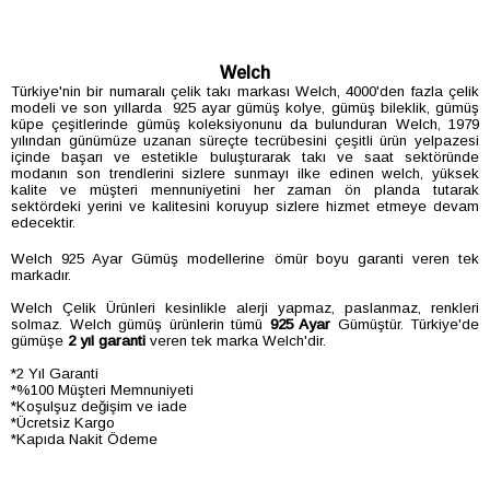
Welch
Türkiye'nin bir numaralı çelik takı markası Welch, 4000'den fazla çelik
modeli ve son yıllarda 925 ayar gümüş kolye, gümüş bileklik, gümüş
küpe çeşitlerinde gümüş koleksiyonunu da bulunduran Welch, 1979
yılından günümüze uzanan süreçte tecrübesini çeşitli ürün yelpazesi
içinde başarı ve estetikle buluşturarak takı ve saat sektöründe
modanın son trendlerini sizlere sunmayı ilke edinen welch, yüksek
kalite ve müşteri mennuniyetini her zaman ön planda tutarak
sektördeki yerini ve kalitesini koruyup sizlere hizmet etmeye devam
edecektir.
Welch 925 Ayar Gümüş modellerine ömür boyu garanti veren tek
markadır.
Welch Çelik Ürünleri kesinlikle alerji yapmaz, paslanmaz, renkleri
solmaz. Welch gümüş ürünlerin tümü
925 Ayar
Gümüştür. Türkiye'de
gümüşe
2 yıl garanti
veren tek marka Welch'dir.
*2 Yıl Garanti
*%100 Müşteri Memnuniyeti
*Koşulşuz değişim ve iade
*Ücretsiz Kargo
*Kapıda Nakit Ödeme