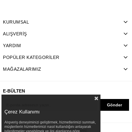
KURUMSAL
ALIŞVERİŞ
YARDIM
POPÜLER KATEGORİLER
MAĞAZALARIMIZ
E-BÜLTEN
Gönder
Çerez Kullanımı
Alışveriş deneyiminizi geliştirmek, hizmetlerimizi sunmak,
müşterilerin hizmetlerimizi nasıl kullandığını anlayarak
Copyright © 2022 welchstore.com All rights reserved.
iyileştirmeler yapabilmek ve ilgi alanlarına göre