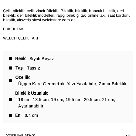
Çelik bileklik, çelik zincir Bileklik, Bileklik, bileklik, boncuk bileklik, deri
bileklik, deri bileklik modelleri, rapçi bilekliği takı online takı, saat kordonu
bileklik, alışveriş sitesi welchstore.com da
ERKEK TAKI
WELCH ÇELİK TAKI
Renk
Siyah Beyaz
Taş
Taşsız
Özellik
Üçgen Kare Geometrik
Yazı Yazılabilir
Zincir Bileklik
Bileklik Uzunluk
18 cm
18.5 cm
19 cm
19.5 cm
20.5 cm
21 cm
Ayarlanabilir
En
0.4 cm
YORUMLAR
(0)