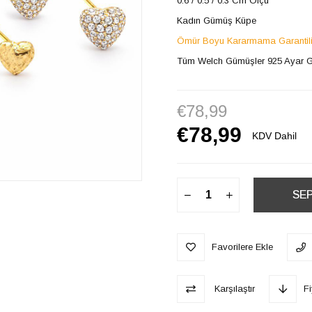
0.6 / 0.5 / 0.3 Cm Ölçü
Kadın Gümüş Küpe
Ömür Boyu Kararmama Garantil
Tüm Welch Gümüşler 925 Ayar 
€78,99
€78,99
KDV Dahil
Favorilere Ekle
Karşılaştır
F