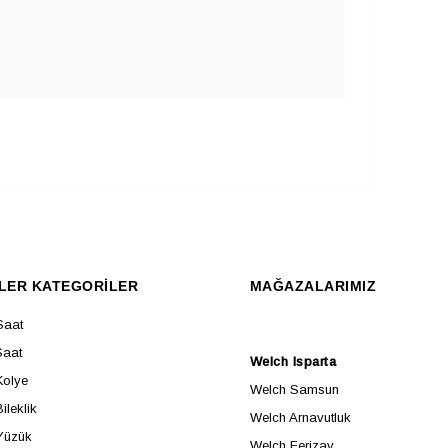
LER KATEGORİLER
MAĞAZALARIMIZ
Saat
Saat
Welch Isparta
Kolye
Welch Samsun
ileklik
Welch Arnavutluk
Yüzük
Welch Ferizay