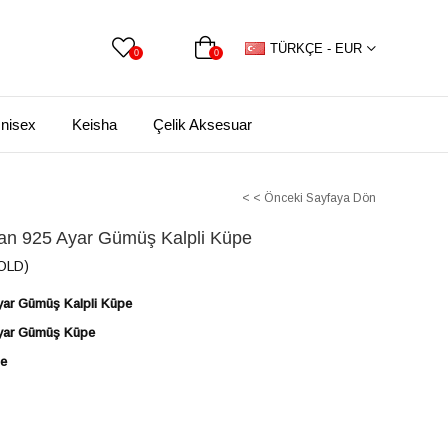
TÜRKÇE - EUR
0
0
nisex
Keisha
Çelik Aksesuar
< < Önceki Sayfaya Dön
an 925 Ayar Gümüş Kalpli Küpe
OLD)
yar Gümüş Kalpli Küpe
Ayar Gümüş Küpe
pe