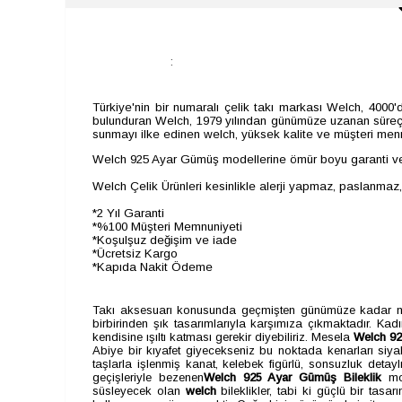
:
Türkiye'nin bir numaralı çelik takı markası Welch, 400
bulunduran Welch, 1979 yılından günümüze uzanan süreçte 
sunmayı ilke edinen welch, yüksek kalite ve müşteri menn
Welch 925 Ayar Gümüş modellerine ömür boyu garanti ve
Welch Çelik Ürünleri kesinlikle alerji yapmaz, paslanmaz
*2 Yıl Garanti
*%100 Müşteri Memnuniyeti
*Koşulşuz değişim ve iade
*Ücretsiz Kargo
*Kapıda Nakit Ödeme
Takı aksesuarı konusunda geçmişten günümüze kadar mo
birbirinden şık tasarımlarıyla karşımıza çıkmaktadır. Kadı
kendisine ışıltı katması gerekir diyebiliriz. Mesela
Welch 9
Abiye bir kıyafet giyecekseniz bu noktada kenarları siy
taşlarla işlenmiş kanat, kelebek figürlü, sonsuzluk detayl
geçişleriyle bezenen
Welch 925 Ayar Gümüş B
ileklik
mo
süsleyecek olan
welch
bileklikler, tabi ki güçlü bir tasar