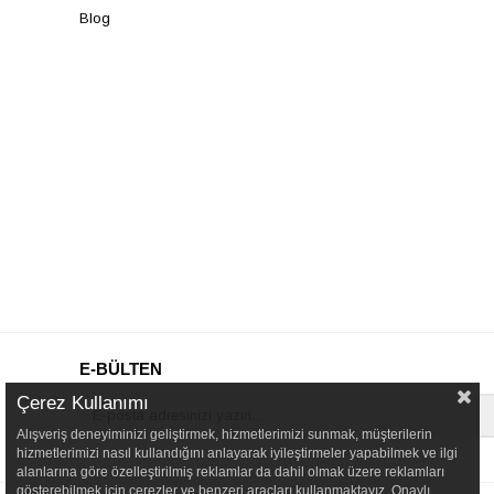
Blog
E-BÜLTEN
Çerez Kullanımı
Alışveriş deneyiminizi geliştirmek, hizmetlerimizi sunmak, müşterilerin
hizmetlerimizi nasıl kullandığını anlayarak iyileştirmeler yapabilmek ve ilgi
alanlarına göre özelleştirilmiş reklamlar da dahil olmak üzere reklamları
gösterebilmek için çerezler ve benzeri araçları kullanmaktayız. Onaylı