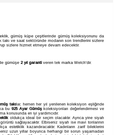
ileklik, gümüş küpe çeşitlerinde gümüş koleksiyonunu da
k takı ve saat sektöründe modanın son trendlerini sizlere
uyup sizlere hizmet etmeye devam edecektir.
'de gümüşe
2 yıl garanti
veren tek marka Welch'dir.
müş takı
lar, hemen her yıl yenilenen koleksiyon eşliğinde
laka bu
925 Ayar Gümüş
koleksiyonları değerlendirmesi ve
atma konusunda en iyi yardımcıdır.
leklik
oldukça ideal bir seçim olacaktır. Ayrıca yine siyah
örüntü sağlayacaktır. Elbiseniz siyah ise mavi tonlarının
ça estetiklik kazandıracaktır. Kadınların zarif bileklerini
niz uzun yıllar boyunca herhangi bir sorun yaşamadan