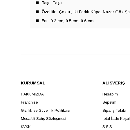
Taş
Taşlı
Özellik
Çoklu
İki Farklı Küpe
Nazar Göz Şan
En
0.3 cm
0.5 cm
0.6 cm
KURUMSAL
ALIŞVERİŞ
HAKKIMIZDA
Hesabım
Franchise
Sepetim
Gizlilik ve Güvenlik Politikası
Sipariş Takibi
Mesafeli Satış Sözleşmesi
İptal İade Koşul
KVKK
S.S.S.