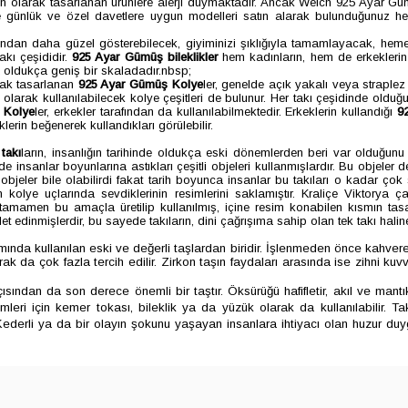
 olarak tasarlanan ürünlere alerji duymaktadır. Ancak Welch 925 Ayar Gümüş
ünlük ve özel davetlere uygun modelleri satın alarak bulunduğunuz her or
undan daha güzel gösterebilecek, giyiminizi şıklığıyla tamamlayacak, h
akı çeşididir.
925 Ayar Gümüş
bileklikler
hem kadınların, hem de erkeklerin t
 oldukça geniş bir skaladadır.nbsp;
larak tasarlanan
925 Ayar Gümüş Kolye
ler, genelde açık yakalı veya straplez
rak kullanılabilecek kolye çeşitleri de bulunur. Her takı çeşidinde olduğu 
 Kolye
ler, erkekler tarafından da kullanılabilmektedir. Erkeklerin kullandığı
9
lerin beğenerek kullandıkları görülebilir.
takı
ların, insanlığın tarihinde oldukça eski dönemlerden beri var olduğunu 
de insanlar boyunlarına astıkları çeşitli objeleri kullanmışlardır. Bu objeler
 objeler bile olabilirdi fakat tarih boyunca insanlar bu takıları o kadar 
len kolye uçlarında sevdiklerinin resimlerini saklamıştır. Kraliçe Viktorya
en bu amaçla üretilip kullanılmış, içine resim konabilen kısmın tasarımı
 edinmişlerdir, bu sayede takıların, dini çağrışıma sahip olan tek takı haline
nda kullanılan eski ve değerli taşlardan biridir. İşlenmeden önce kahverengi 
larak da çok fazla tercih edilir. Zirkon taşın faydaları arasında ise zihni 
çısından da son derece önemli bir taştır. Öksürüğü hafifletir, akıl ve mant
emleri için kemer tokası, bileklik ya da yüzük olarak da kullanılabilir. Ta
derli ya da bir olayın şokunu yaşayan insanlara ihtiyacı olan huzur duy