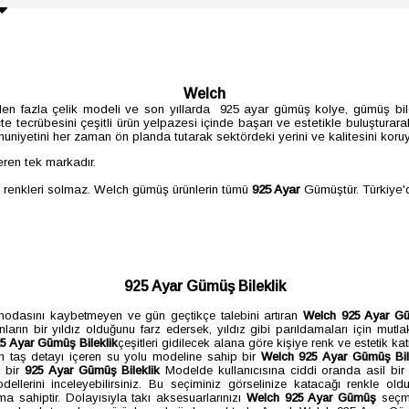
Welch
0'den fazla çelik modeli ve son yıllarda 925 ayar gümüş kolye, gümüş b
tecrübesini çeşitli ürün yelpazesi içinde başarı ve estetikle buluşturara
uniyetini her zaman ön planda tutarak sektördeki yerini ve kalitesini kor
ren tek markadır.
, renkleri solmaz. Welch gümüş ürünlerin tümü
925 Ayar
Gümüştür. Türkiye
925 Ayar Gümüş Bileklik
dasını kaybetmeyen ve gün geçtikçe talebini artıran
Welch 925 Ayar Gü
nların bir yıldız olduğunu farz edersek, yıldız gibi parıldamaları için mut
25 Ayar Gümüş
Bileklik
çeşitleri gidilecek alana göre kişiye renk ve estetik k
ah taş detayı içeren su yolu modeline sahip bir
Welch 925 Ayar Gümüş
Bi
ı bir
925 Ayar Gümüş B
ileklik
Modelde kullanıcısına ciddi oranda asil bir g
dellerini inceleyebilirsiniz. Bu seçiminiz görselinize katacağı renkle olduk
ıma sahiptir. Dolayısıyla takı aksesuarlarınızı
Welch 925 Ayar Gümüş
seçme