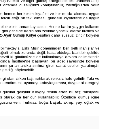
 Bileklik ve diğer gümüş kategorisindeki ürünlerin alerji
tamda güzelliğinizi konuşturabilir, zarifliğinizden ödün
emen hemen her kesim kıyafete ve her moda akımına uygun
ercih ettiği bir takı olması, gündelik kıyafetlerle de uygun
 elbiselerin tamamlayıcısıdır. Her ne kadar yaygın kullanım
gibi genelde kadınların zevkine yönelik olarak üretilen ve
25 Ayar Gümüş Kolye
çeşitleri daha süssüz, zincir kolyeler
bilmekteyiz. Eski Mısır döneminden beri belli inanışlar ve
 değerli olmak zorunda değil, hatta oldukça basit bir şekilde
çok sevdi ki günümüzde de kullanılmaya devam edilmektedir.
 çağında İngiltere'de başlayan bu adet sayesinde kolyeler
 şu an antika sınıfına giren sanat eserleri yaratmıştır.
 geldiği söylenebilir.
olan zirkon taşı, ısıtılarak renksiz hale getirilir. Takı ve
kuvvetlendirmesi, uyumayı kolaylaştırması, duygusal dengeyi
ık gücünü geliştirir. Kaygıyı teskin eden bu taş; tansiyonu
kı olarak da her gün kullanılabilir. Özellikle gümüş içine
gusunu verir. Turkuaz, boğa, başak, akrep, yay, oğlak ve