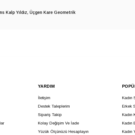
s Kalp Yıldız
Üçgen Kare Geometrik
YARDIM
POPÜ
İletişim
Kadın 
Destek Taleplerim
Erkek 
Sipariş Takip
Kadın 
lar
Kolay Değişim Ve İade
Kadın B
Yüzük Ölçünüzü Hesaplayın
Kadın 