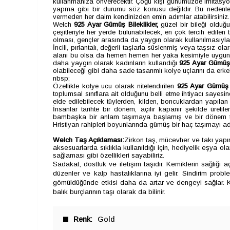
kullanmanıza önverecektir. Çoğu kişi günümüzde imitasyon
yapma gibi bir durumu söz konusu değildir. Bu nedenle g
vermeden her daim kendinizden emin adımlar atabilirsiniz.
Welch
925 Ayar Gümüş
Bileklikler,
güzel bir bileği olduğ
çeşitleriyle her yerde bulunabilecek, en çok tercih edilen t
olması, gençler arasında da yaygın olarak kullanılmasıyla
İncili, pırlantalı, değerli taşlarla süslenmiş veya taşsız o
alanı bu olsa da hemen hemen her yaka kesimiyle uygun ola
daha yaygın olarak kadınların kullandığı
925 Ayar Gümüş
olabileceği gibi daha sade tasarımlı kolye uçlarını da erkek
nbsp;
Özellikle kolye ucu olarak nitelendirilen
925 Ayar Gümüş 
toplumsal sınıflara ait olduğunu belli etme ihtiyacı sayesin
elde edilebilecek tüylerden, kilden, boncuklardan yapılan
İnsanlar tarihte bir dönem, açılır kapanır şekilde üreti
bambaşka bir anlam taşımaya başlamış ve bir dönem tamam
Hristiyan rahipleri boyunlarında gümüş bir haç taşımayı adet
Welch Taş Açıklaması:
Zirkon taş, mücevher ve takı yapımı
aksesuarlarda sıklıkla kullanıldığı için, hediyelik eşya o
sağlaması gibi özellikleri sayabiliriz.
Sadakat, dostluk ve iletişim taşıdır. Kemiklerin sağlığı a
düzenler ve kalp hastalıklarına iyi gelir. Sindirim probl
gömüldüğünde etkisi daha da artar ve dengeyi sağlar. Ke
balık burçlarının taşı olarak da bilinir.
Renk
Gold