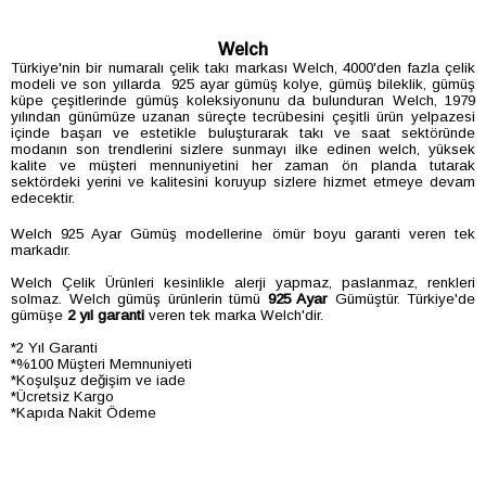
Welch
Türkiye'nin bir numaralı çelik takı markası Welch, 4000'den fazla çelik
modeli ve son yıllarda 925 ayar gümüş kolye, gümüş bileklik, gümüş
küpe çeşitlerinde gümüş koleksiyonunu da bulunduran Welch, 1979
yılından günümüze uzanan süreçte tecrübesini çeşitli ürün yelpazesi
içinde başarı ve estetikle buluşturarak takı ve saat sektöründe
modanın son trendlerini sizlere sunmayı ilke edinen welch, yüksek
kalite ve müşteri mennuniyetini her zaman ön planda tutarak
sektördeki yerini ve kalitesini koruyup sizlere hizmet etmeye devam
edecektir.
Welch 925 Ayar Gümüş modellerine ömür boyu garanti veren tek
markadır.
Welch Çelik Ürünleri kesinlikle alerji yapmaz, paslanmaz, renkleri
solmaz. Welch gümüş ürünlerin tümü
925 Ayar
Gümüştür. Türkiye'de
gümüşe
2 yıl garanti
veren tek marka Welch'dir.
*2 Yıl Garanti
*%100 Müşteri Memnuniyeti
*Koşulşuz değişim ve iade
*Ücretsiz Kargo
*Kapıda Nakit Ödeme