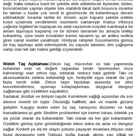
değil, hatta oldukça basit bir şekilde elde edilebilecek tüylerden, kilden,
boncuklardan yapılan objeler bile olabilirdi fakat tarih boyunca insanlar
bu takıları o kadar çok sevdi ki günümüzde de kullanılmaya devam
edilmektedir. İnsanlar tarihte bir dönem, açılır kapanır şekilde üretilen
kolye uçlarında sevdiklerinin resimlerini saklamıştır. Kraliçe Viktorya
çağında İngiltere'de başlayan bu adet sayesinde kolyeler bambaşka bir
anlam taşımaya başlamış ve bir dönem tamamen bu amaçla üretilip
kullanılmış, içine resim konabilen kısmın tasarımı şu an antika sınıfına
giren sanat eserleri yaratmıştır. Hristiyan rahipleri boyunlarında gümüş
bir haç taşımayı adet edinmişlerdir, bu sayede takıların, dini çağrışıma
sahip olan tek takı haline geldiği söylenebilir.
Welch Taş Açıklaması:
Zirkon taş, mücevher ve takı yapımında
kullanılan eski ve değerli taşlardan biridir. İşlenmeden önce
kahverengi olan zirkon taşı, ısıtılarak renksiz hale getirilir. Takı ve
aksesuarlarda sıklıkla kullanıldığı için, hediyelik eşya olarak da çok
fazla tercih edilir. Zirkon taşın faydaları arasında ise zihni
kuvvetlendirmesi, uyumayı kolaylaştırması, duygusal dengeyi
sağlaması gibi özellikleri sayabiliriz.
Sadakat, dostluk ve iletişim taşıdır. Kemiklerin sağlığı açısından da son
derece önemli bir taştır. Öksürüğü hafifletir, akıl ve mantık gücünü
geliştirir. Kaygıyı teskin eden bu taş; tansiyonu düzenler ve kalp
hastalıklarına iyi gelir. Sindirim problemleri için kemer tokası, bileklik ya
da yüzük olarak da kullanılabilir. Takı olarak da her gün kullanılabilir.
Özellikle gümüş içine gömüldüğünde etkisi daha da artar ve dengeyi
sağlar. Kederli ya da bir olayın şokunu yaşayan insanlara ihtiyacı olan
huzur duygusunu verir. Turkuaz, boğa, başak, akrep, yay, oğlak ve