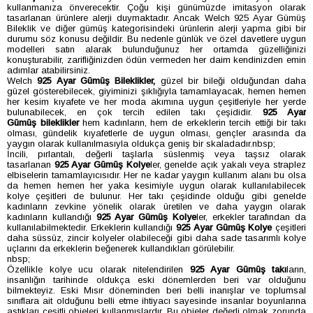
kullanmanıza önverecektir. Çoğu kişi günümüzde imitasyon olarak
tasarlanan ürünlere alerji duymaktadır. Ancak Welch 925 Ayar Gümüş
Bileklik ve diğer gümüş kategorisindeki ürünlerin alerji yapma gibi bir
durumu söz konusu değildir. Bu nedenle günlük ve özel davetlere uygun
modelleri satın alarak bulunduğunuz her ortamda güzelliğinizi
konuşturabilir, zarifliğinizden ödün vermeden her daim kendinizden emin
adımlar atabilirsiniz.
Welch
925 Ayar Gümüş
Bileklikler,
güzel bir bileği olduğundan daha
güzel gösterebilecek, giyiminizi şıklığıyla tamamlayacak, hemen hemen
her kesim kıyafete ve her moda akımına uygun çeşitleriyle her yerde
bulunabilecek, en çok tercih edilen takı çeşididir.
925 Ayar
Gümüş
bileklikler
hem kadınların, hem de erkeklerin tercih ettiği bir takı
olması, gündelik kıyafetlerle de uygun olması, gençler arasında da
yaygın olarak kullanılmasıyla oldukça geniş bir skaladadır.nbsp;
İncili, pırlantalı, değerli taşlarla süslenmiş veya taşsız olarak
tasarlanan
925 Ayar Gümüş Kolye
ler, genelde açık yakalı veya straplez
elbiselerin tamamlayıcısıdır. Her ne kadar yaygın kullanım alanı bu olsa
da hemen hemen her yaka kesimiyle uygun olarak kullanılabilecek
kolye çeşitleri de bulunur. Her takı çeşidinde olduğu gibi genelde
kadınların zevkine yönelik olarak üretilen ve daha yaygın olarak
kadınların kullandığı
925 Ayar Gümüş Kolye
ler, erkekler tarafından da
kullanılabilmektedir. Erkeklerin kullandığı
925 Ayar Gümüş Kolye
çeşitleri
daha süssüz, zincir kolyeler olabileceği gibi daha sade tasarımlı kolye
uçlarını da erkeklerin beğenerek kullandıkları görülebilir.
nbsp;
Özellikle kolye ucu olarak nitelendirilen
925 Ayar Gümüş takı
ların,
insanlığın tarihinde oldukça eski dönemlerden beri var olduğunu
bilmekteyiz. Eski Mısır döneminden beri belli inanışlar ve toplumsal
sınıflara ait olduğunu belli etme ihtiyacı sayesinde insanlar boyunlarına
astıkları çeşitli objeleri kullanmışlardır. Bu objeler değerli olmak zorunda