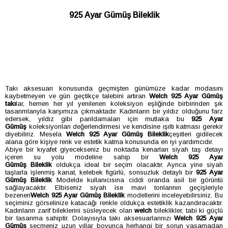
925 Ayar Gümüş Bileklik
Takı aksesuarı konusunda geçmişten günümüze kadar modasını
kaybetmeyen ve gün geçtikçe talebini artıran
Welch 925 Ayar Gümüş
takı
lar, hemen her yıl yenilenen koleksiyon eşliğinde birbirinden şık
tasarımlarıyla karşımıza çıkmaktadır. Kadınların bir yıldız olduğunu farz
edersek, yıldız gibi parıldamaları için mutlaka bu
925 Ayar
Gümüş
koleksiyonları değerlendirmesi ve kendisine ışıltı katması gerekir
diyebiliriz. Mesela
Welch 925 Ayar Gümüş
Bileklik
çeşitleri gidilecek
alana göre kişiye renk ve estetik katma konusunda en iyi yardımcıdır.
Abiye bir kıyafet giyecekseniz bu noktada kenarları siyah taş detayı
içeren su yolu modeline sahip bir
Welch 925 Ayar
Gümüş
Bileklik
oldukça ideal bir seçim olacaktır. Ayrıca yine siyah
taşlarla işlenmiş kanat, kelebek figürlü, sonsuzluk detaylı bir
925 Ayar
Gümüş B
ileklik
Modelde kullanıcısına ciddi oranda asil bir görüntü
sağlayacaktır. Elbiseniz siyah ise mavi tonlarının geçişleriyle
bezenen
Welch 925 Ayar Gümüş B
ileklik
modellerini inceleyebilirsiniz. Bu
seçiminiz görselinize katacağı renkle oldukça estetiklik kazandıracaktır.
Kadınların zarif bileklerini süsleyecek olan
welch
bileklikler, tabi ki güçlü
bir tasarıma sahiptir. Dolayısıyla takı aksesuarlarınızı
Welch 925 Ayar
Gümüş
seçmeniz uzun yıllar boyunca herhangi bir sorun yaşamadan