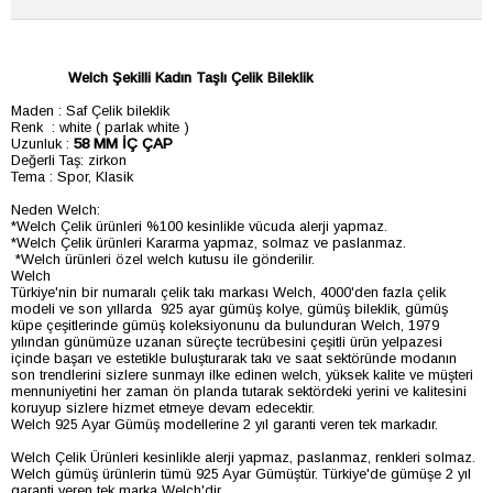
Welch Şekilli Kadın Taşlı Çelik Bileklik
Maden
:
Saf Çelik bileklik
Renk
:
white ( parlak white )
Uzunluk
:
58 MM İÇ ÇAP
Değerli Taş:
zirkon
Tema
:
Spor, Klasik
Neden Welch:
*Welch Çelik ürünleri %100 kesinlikle vücuda alerji yapmaz.
*Welch Çelik ürünleri Kararma yapmaz, solmaz ve paslanmaz.
*Welch ürünleri özel welch kutusu ile gönderilir.
Welch
Türkiye'nin bir numaralı çelik takı markası Welch, 4000'den fazla çelik
modeli ve son yıllarda 925 ayar gümüş kolye, gümüş bileklik, gümüş
küpe çeşitlerinde gümüş koleksiyonunu da bulunduran Welch, 1979
yılından günümüze uzanan süreçte tecrübesini çeşitli ürün yelpazesi
içinde başarı ve estetikle buluşturarak takı ve saat sektöründe modanın
son trendlerini sizlere sunmayı ilke edinen welch, yüksek kalite ve müşteri
mennuniyetini her zaman ön planda tutarak sektördeki yerini ve kalitesini
koruyup sizlere hizmet etmeye devam edecektir.
Welch 925 Ayar Gümüş modellerine 2 yıl garanti veren tek markadır.
Welch Çelik Ürünleri kesinlikle alerji yapmaz, paslanmaz, renkleri solmaz.
Welch gümüş ürünlerin tümü 925 Ayar Gümüştür. Türkiye'de gümüşe 2 yıl
garanti veren tek marka Welch'dir.