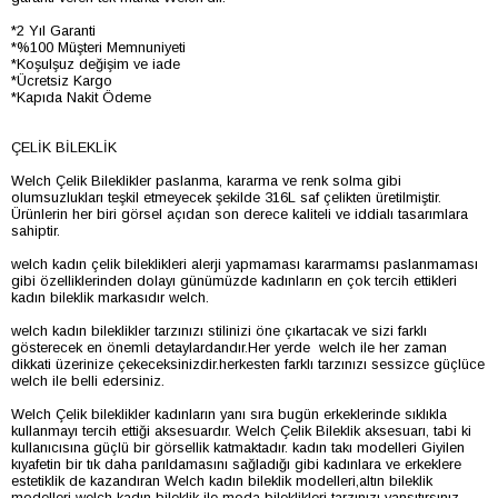
*2 Yıl Garanti
*%100 Müşteri Memnuniyeti
*Koşulşuz değişim ve iade
*Ücretsiz Kargo
*Kapıda Nakit Ödeme
ÇELİK BİLEKLİK
Welch Çelik Bileklikler paslanma, kararma ve renk solma gibi
olumsuzlukları teşkil etmeyecek şekilde 316L saf çelikten üretilmiştir.
Ürünlerin her biri görsel açıdan son derece kaliteli ve iddialı tasarımlara
sahiptir.
welch kadın çelik bileklikleri alerji yapmaması kararmamsı paslanmaması
gibi özelliklerinden dolayı günümüzde kadınların en çok tercih ettikleri
kadın bileklik markasıdır welch.
welch kadın bileklikler tarzınızı stilinizi öne çıkartacak ve sizi farklı
gösterecek en önemli detaylardandır.Her yerde welch ile her zaman
dikkati üzerinize çekeceksinizdir.herkesten farklı tarzınızı sessizce güçlüce
welch ile belli edersiniz.
Welch Çelik bileklikler kadınların yanı sıra bugün erkeklerinde sıklıkla
kullanmayı tercih ettiği aksesuardır. Welch Çelik Bileklik aksesuarı, tabi ki
kullanıcısına güçlü bir görsellik katmaktadır. kadın takı modelleri Giyilen
kıyafetin bir tık daha parıldamasını sağladığı gibi kadınlara ve erkeklere
estetiklik de kazandıran Welch kadın bileklik modelleri,altın bileklik
modelleri welch kadın bileklik ile moda bileklikleri tarzınızı yansıtırsınız,