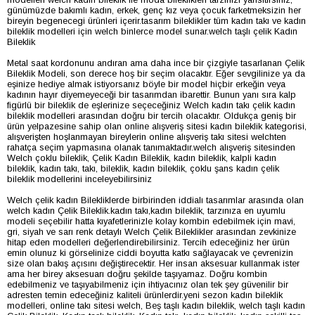
günümüzde bakımlı kadın, erkek, genç kız veya çocuk farketmeksizin her
bireyin begenecegi ürünleri içerir.tasarım bileklikler tüm kadın takı ve kadın
bileklik modelleri için welch binlerce model sunar.welch taşlı çelik Kadın
Bileklik
Metal saat kordonunu andıran ama daha ince bir çizgiyle tasarlanan Çelik
Bileklik Modeli, son derece hoş bir seçim olacaktır. Eğer sevgilinize ya da
eşinize hediye almak istiyorsanız böyle bir model hiçbir erkeğin veya
kadının hayır diyemeyeceği bir tasarımdan ibarettir. Bunun yanı sıra kalp
figürlü bir bileklik de eşlerinize seçeceğiniz Welch kadın takı çelik kadın
bileklik modelleri arasından doğru bir tercih olacaktır. Oldukça geniş bir
ürün yelpazesine sahip olan online alışveriş sitesi kadın bileklik kategorisi,
alışverişten hoşlanmayan bireylerin online alışveriş takı sitesi welchten
rahatça seçim yapmasına olanak tanımaktadır.welch alışveriş sitesinden
Welch çoklu bileklik, Çelik Kadın Bileklik, kadın bileklik, kalpli kadın
bileklik, kadın takı, takı, bileklik, kadın bileklik, çoklu şans kadın çelik
bileklik modellerini inceleyebilirsiniz
Welch çelik kadın Bilekliklerde birbirinden iddialı tasarımlar arasında olan
welch kadın Çelik Bileklik.kadın takı,kadın bileklik, tarzınıza en uyumlu
modeli seçebilir hatta kıyafetlerinizle kolay kombin edebilmek için mavi,
gri, siyah ve sarı renk detaylı Welch Çelik Bileklikler arasından zevkinize
hitap eden modelleri değerlendirebilirsiniz. Tercih edeceğiniz her ürün
emin olunuz ki görselinize ciddi boyutta katkı sağlayacak ve çevrenizin
size olan bakış açısını değiştirecektir. Her insan aksesuar kullanmak ister
ama her birey aksesuarı doğru şekilde taşıyamaz. Doğru kombin
edebilmeniz ve taşıyabilmeniz için ihtiyacınız olan tek şey güvenilir bir
adresten temin edeceğiniz kaliteli ürünlerdir.yeni sezon kadın bileklik
modelleri, online takı sitesi welch, Beş taşlı kadın bileklik, welch taşlı kadın