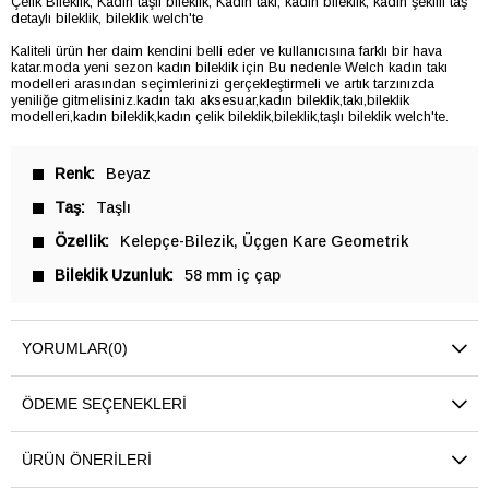
Çelik Bileklik, Kadın taşlı bileklik, Kadın takı, kadın bileklik, kadın şekilli taş
detaylı bileklik, bileklik welch'te
Kaliteli ürün her daim kendini belli eder ve kullanıcısına farklı bir hava
katar.moda yeni sezon kadın bileklik için Bu nedenle Welch kadın takı
modelleri arasından seçimlerinizi gerçekleştirmeli ve artık tarzınızda
yeniliğe gitmelisiniz.kadın takı aksesuar,kadın bileklik,takı,bileklik
modelleri,kadın bileklik,kadın çelik bileklik,bileklik,taşlı bileklik welch'te.
Renk
Beyaz
Taş
Taşlı
Özellik
Kelepçe-Bilezik
Üçgen Kare Geometrik
Bileklik Uzunluk
58 mm iç çap
YORUMLAR
(0)
ÖDEME SEÇENEKLERI
ÜRÜN ÖNERILERI