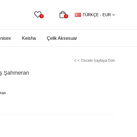
TÜRKÇE - EUR
0
0
nisex
Keisha
Çelik Aksesuar
< < Önceki Sayfaya Dön
üş Şahmeran
ran