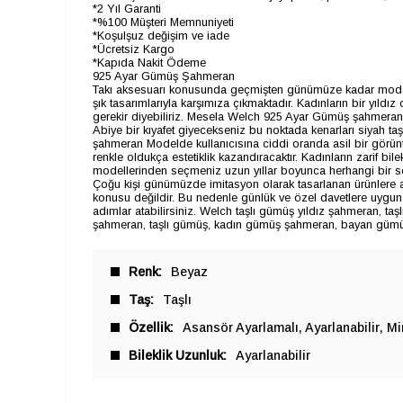
*2 Yıl Garanti
*%100 Müşteri Memnuniyeti
*Koşulşuz değişim ve iade
*Ücretsiz Kargo
*Kapıda Nakit Ödeme
925 Ayar Gümüş Şahmeran
Takı aksesuarı konusunda geçmişten günümüze kadar modasın
şık tasarımlarıyla karşımıza çıkmaktadır. Kadınların bir yıld
gerekir diyebiliriz. Mesela Welch 925 Ayar Gümüş şahmeran çe
Abiye bir kıyafet giyecekseniz bu noktada kenarları siyah t
şahmeran Modelde kullanıcısına ciddi oranda asil bir görüntü
renkle oldukça estetiklik kazandıracaktır. Kadınların zarif bi
modellerinden seçmeniz uzun yıllar boyunca herhangi bir 
Çoğu kişi günümüzde imitasyon olarak tasarlanan ürünlere 
konusu değildir. Bu nedenle günlük ve özel davetlere uygun
adımlar atabilirsiniz. Welch taşlı gümüş yıldız şahmeran,
şahmeran, taşlı gümüş, kadın gümüş şahmeran, bayan gümüş 
Renk
Beyaz
Taş
Taşlı
Özellik
Asansör Ayarlamalı
Ayarlanabilir
Mi
Bileklik Uzunluk
Ayarlanabilir