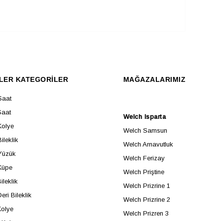
LER KATEGORİLER
MAĞAZALARIMIZ
Saat
Saat
Welch Isparta
Kolye
Welch Samsun
ileklik
Welch Arnavutluk
Yüzük
Welch Ferizay
Küpe
Welch Priştine
ileklik
Welch Prizrine 1
eri Bileklik
Welch Prizrine 2
Kolye
Welch Prizren 3