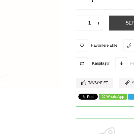
Favorilere Ekle
Karşılaştır
F
TAVSIYE ET
Y
WhatsApp