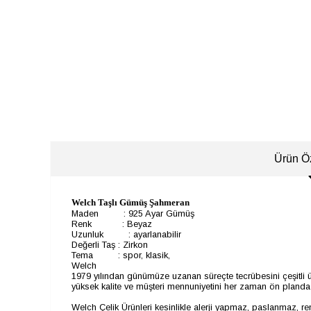
Ürün Öz
Welch Taşlı Gümüş Şahmeran
Maden
:
925 Ayar Gümüş
Renk
:
Beyaz
Uzunluk
:
ayarlanabilir
Değerli Taş
:
Zirkon
Tema
:
spor, klasik,
Welch
1979 yılından günümüze uzanan süreçte tecrübesini çeşitli ür
yüksek kalite ve müşteri mennuniyetini her zaman ön planda t
Welch Çelik Ürünleri kesinlikle alerji yapmaz, paslanmaz, r