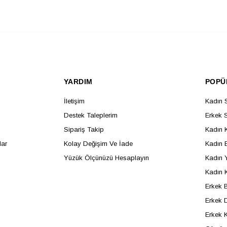
YARDIM
POPÜ
İletişim
Kadın 
Destek Taleplerim
Erkek 
Sipariş Takip
Kadın 
lar
Kolay Değişim Ve İade
Kadın B
Yüzük Ölçünüzü Hesaplayın
Kadın 
Kadın 
Erkek B
Erkek D
Erkek 