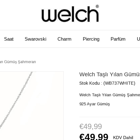
Saat
Swarovski
Charm
Piercing
Parfüm
U
ılan Gümüş Şahmeran
Welch Taşlı Yılan Güm
Stok Kodu
(WB737WHITE)
Welch Taşlı Yılan Gümüş Şahme
925 Ayar Gümüş
€49,99
€49,99
KDV Dahil