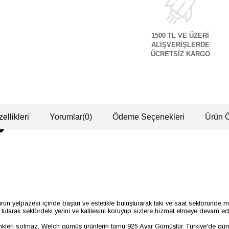
1500 TL VE ÜZERİ
ALIŞVERİŞLERDE
ÜCRETSİZ KARGO
ellikleri
Yorumlar
(0)
Ödeme Seçenekleri
Ürün Ö
ün yelpazesi içinde başarı ve estetikle buluşturarak takı ve saat sektöründe m
utarak sektördeki yerini ve kalitesini koruyup sizlere hizmet etmeye devam ede
enkleri solmaz. Welch gümüş ürünlerin tümü 925 Ayar Gümüştür. Türkiye'de gümü