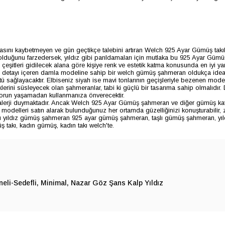
ı kaybetmeyen ve gün geçtikçe talebini artıran Welch 925 Ayar Gümüş takılar,
ız olduğunu farzedersek, yıldız gibi parıldamaları için mutlaka bu 925 Ayar Gümü
şitleri gidilecek alana göre kişiye renk ve estetik katma konusunda en iyi yar
aş detayı içeren damla modeline sahip bir welch gümüş şahmeran oldukça ideal 
 sağlayacaktır. Elbiseniz siyah ise mavi tonlarının geçişleriyle bezenen modell
leklerini süsleyecek olan şahmeranlar, tabi ki güçlü bir tasarıma sahip olmalıdı
sorun yaşamadan kullanmanıza önverecektir.
alerji duymaktadır. Ancak Welch 925 Ayar Gümüş şahmeran ve diğer gümüş kate
 modelleri satın alarak bulunduğunuz her ortamda güzelliğinizi konuşturabilir
 taşlı yıldız gümüş şahmeran 925 ayar gümüş şahmeran, taşlı gümüş şahmeran, 
takı, kadın gümüş, kadın takı welch'te.
neli-Sedefli
Minimal
Nazar Göz Şans Kalp Yıldız