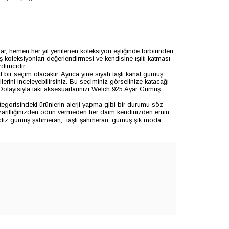
 hemen her yıl yenilenen koleksiyon eşliğinde birbirinden
ş koleksiyonları değerlendirmesi ve kendisine ışıltı katması
dımcıdır.
bir seçim olacaktır. Ayrıca yine siyah taşlı kanat gümüş
erini inceleyebilirsiniz. Bu seçiminiz görselinize katacağı
r. Dolayısıyla takı aksesuarlarınızı Welch 925 Ayar Gümüş
gorisindeki ürünlerin alerji yapma gibi bir durumu söz
, zarifliğinizden ödün vermeden her daim kendinizden emin
yıldız gümüş şahmeran, taşlı şahmeran, gümüş şık moda