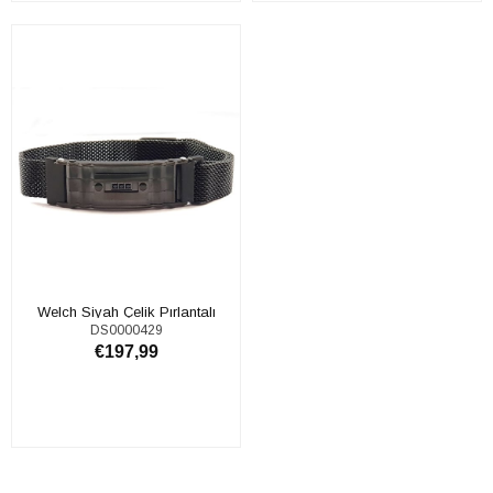
SEPETE EKLE
SEPETE EKLE
Welch Siyah Çelik Pırlantalı
DS0000429
Bileklik
€197,99
SEPETE EKLE