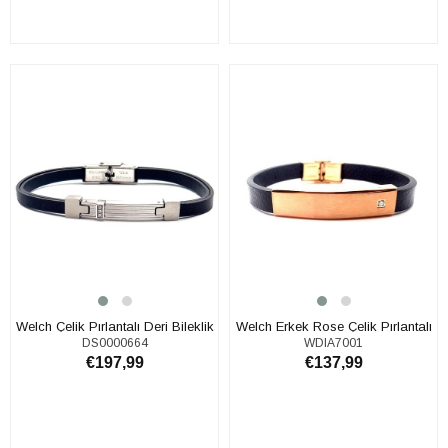
SEPETE EKLE
SEPETE EKLE
Welch Çelik Pırlantalı Deri Bileklik
Welch Erkek Rose Çelik Pırlantalı
DS0000664
WDIA7001
Bileklik
€197,99
€137,99