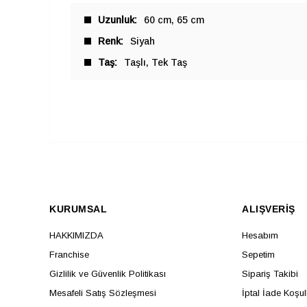
Uzunluk
60 cm
65 cm
Renk
Siyah
Taş
Taşlı
Tek Taş
KURUMSAL
ALIŞVERİŞ
HAKKIMIZDA
Hesabım
Franchise
Sepetim
Gizlilik ve Güvenlik Politikası
Sipariş Takibi
Mesafeli Satış Sözleşmesi
İptal İade Koşul