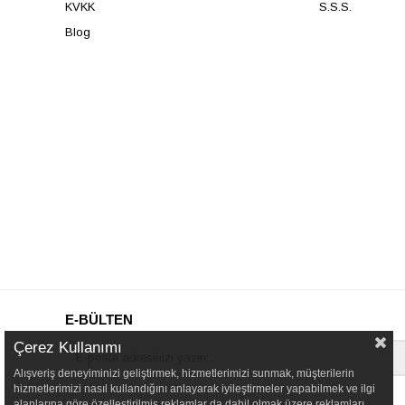
KVKK
S.S.S.
Blog
E-BÜLTEN
Çerez Kullanımı
Alışveriş deneyiminizi geliştirmek, hizmetlerimizi sunmak, müşterilerin
hizmetlerimizi nasıl kullandığını anlayarak iyileştirmeler yapabilmek ve ilgi
alanlarına göre özelleştirilmiş reklamlar da dahil olmak üzere reklamları