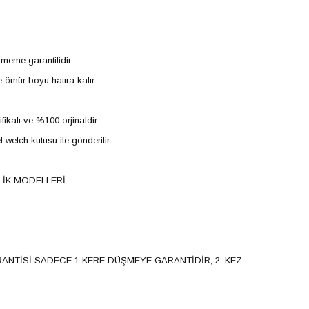
şmeme garantilidir
e ömür boyu hatıra kalır.
ifikalı ve %100 orjinaldir.
l welch kutusu ile gönderilir
LİK MODELLERİ
ANTİSİ SADECE 1 KERE DÜŞMEYE GARANTİDİR, 2. KEZ