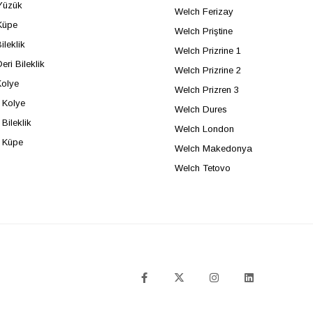
Yüzük
Welch Ferizay
Küpe
Welch Priştine
ileklik
Welch Prizrine 1
eri Bileklik
Welch Prizrine 2
Kolye
Welch Prizren 3
Kolye
Welch Dures
Bileklik
Welch London
 Küpe
Welch Makedonya
Welch Tetovo
SOSYAL MEDYA