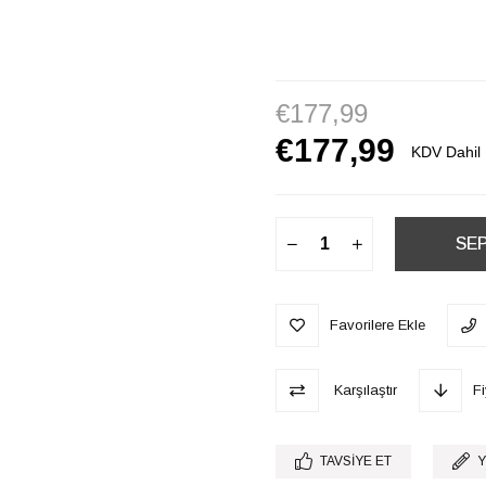
€177,99
€177,99
KDV Dahil
Favorilere Ekle
Karşılaştır
F
TAVSIYE ET
Y