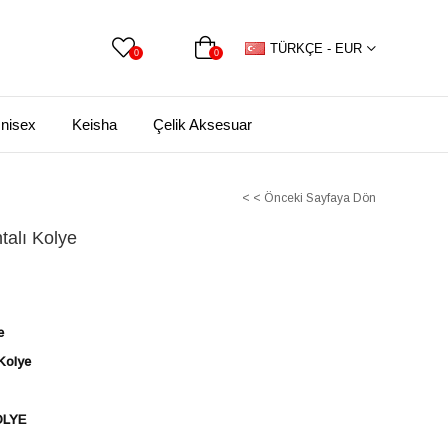
TÜRKÇE - EUR
0
0
nisex
Keisha
Çelik Aksesuar
< < Önceki Sayfaya Dön
talı Kolye
e
 Kolye
OLYE