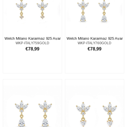
Welch Milano Kararmaz 925 Ayar
Welch Milano Kararmaz 925 Ayar
WKP-ITALY759GOLD
WKP-ITALY760GOLD
Gümüş Taşlı Halka Küpe
Gümüş Taşlı Halka Küpe
€78,99
€78,99
SEPETE EKLE
SEPETE EKLE