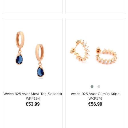
SEPETE EKLE
SEPETE EKLE
Welch 925 Ayar Mavi Taş Sallantılı
welch 925 Ayar Gümüş Küpe
WKP194
WKP176
Gümüş Küpe
€53,99
€56,99