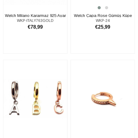
Welch Milano Kararmaz 925 Ayar
Welch Çapa Rose Gümüş Küpe
WKP-ITALY763GOLD
WKP-24
Gümüş Minimal Küpe
€78,99
€25,99
SEPETE EKLE
SEPETE EKLE