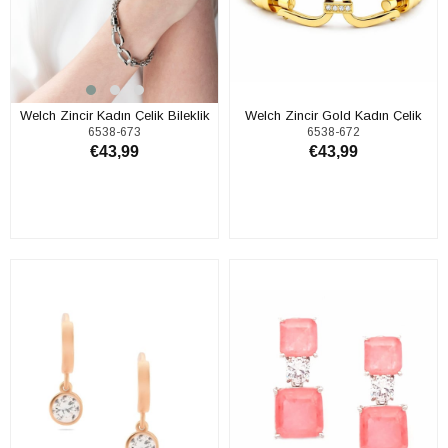
Welch Zincir Kadın Çelik Bileklik
Welch Zincir Gold Kadın Çelik
6538-673
6538-672
Bileklik
€43,99
€43,99
SEPETE EKLE
SEPETE EKLE