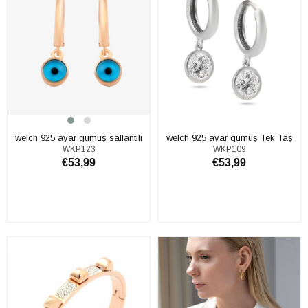
welch 925 ayar gümüş sallantılı
welch 925 ayar gümüş Tek Taş
WKP123
WKP109
Nazar Boncuğu küpe
Sallantılı küpe
€53,99
€53,99
SEPETE EKLE
SEPETE EKLE