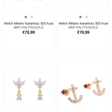
Welch Milano Kararmaz 925 Ayar
Welch Milano Kararmaz 925 Ayar
WKP-ITALY761GOLD
WKP-ITALY762GOLD
Gümüş Minimal Küpe
Gümüş Minimal Küpe
€78,99
€78,99
SEPETE EKLE
SEPETE EKLE