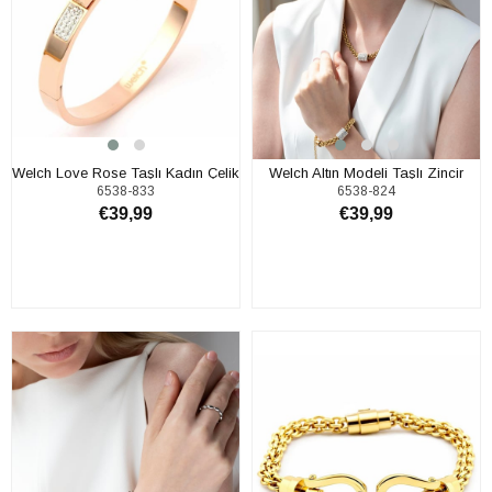
Welch Love Rose Taşlı Kadın Çelik
Welch Altın Modeli Taşlı Zincir
6538-833
6538-824
Bileklik
Çelik Bileklik
€39,99
€39,99
SEPETE EKLE
SEPETE EKLE