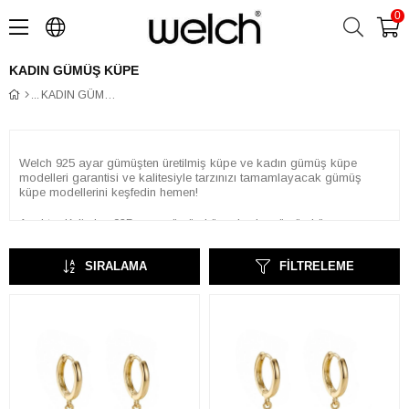
0
KADIN GÜMÜŞ KÜPE
KADIN GÜMÜŞ KÜPE
Welch 925 ayar gümüşten üretilmiş küpe ve kadın gümüş küpe
modelleri garantisi ve kalitesiyle tarzınızı tamamlayacak gümüş
küpe modellerini keşfedin hemen!
Anahtar Kelimler: 925 ayar gümüş küpe, kadın gümüş küpe
modelleri, küpe, kadın küpe, kadın küpe modelleri, şık küpeler, küpe
kombinleri
SIRALAMA
FILTRELEME