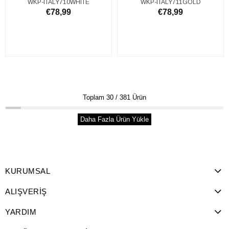
WKP-ITALY710WHITE
WKP-ITALY711GOLD
Küpe Set
Küpe Set
€78,99
€78,99
SEPETE EKLE
SEPETE EKLE
Toplam
30
/
381
Ürün
Daha Fazla Ürün Yükle
KURUMSAL
ALIŞVERİŞ
YARDIM