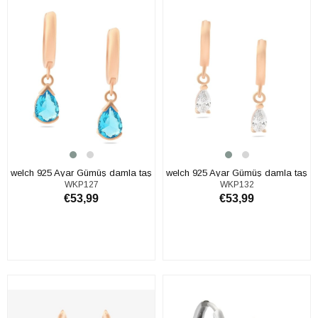
welch 925 Ayar Gümüş damla taş
welch 925 Ayar Gümüş damla taş
WKP127
WKP132
sallantılı Küpe
Küpe
€53,99
€53,99
SEPETE EKLE
SEPETE EKLE