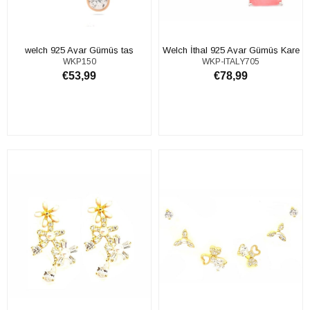
welch 925 Ayar Gümüş taş
Welch İthal 925 Ayar Gümüş Kare
WKP150
WKP-ITALY705
sallantılı Küpe
Paribu Taşlı Küpe
€53,99
€78,99
SEPETE EKLE
SEPETE EKLE