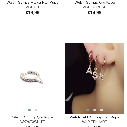
​Welch Gümüş Halka Harf Küpe
​Welch Gümüş Çivi Küpe
WKP701
WKP673ROSE
€18,99
€14,99
SEPETE EKLE
SEPETE EKLE
​Welch Gümüş Çivi Küpe
​Welch Tekli Gümüş Harf Küpe
WKP673WHITE
WKP-TEKHARF