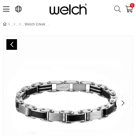
0
Welch Erkek Çift Taraflı Çelik Bileklik