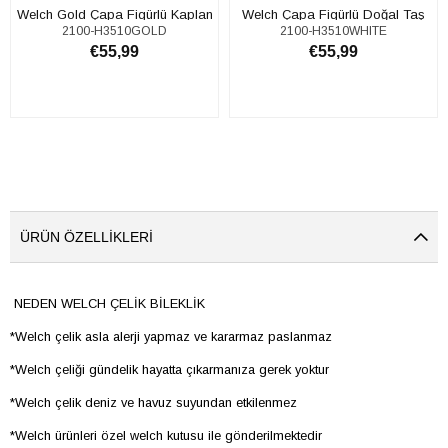
Welch Gold Çapa Figürlü Kaplan
​​Welch Çapa Figürlü Doğal Taş
2100-H3510GOLD
2100-H3510WHITE
Gözü Taşlı Erkek Bileklik
Detaylı Çelik Erkek Bileklik
€55,99
€55,99
SEPETE EKLE
SEPETE EKLE
ÜRÜN ÖZELLIKLERI
NEDEN WELCH ÇELİK BİLEKLİK
*Welch çelik asla alerji yapmaz ve kararmaz paslanmaz
*Welch çeliği gündelik hayatta çıkarmanıza gerek yoktur
*Welch çelik deniz ve havuz suyundan etkilenmez
*Welch ürünleri özel welch kutusu ile gönderilmektedir